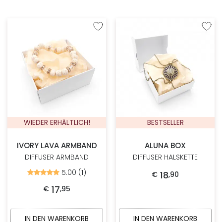
Zur Wunschliste hinzufügen
Zur W
WIEDER ERHÄLTLICH!
BESTSELLER
IVORY LAVA ARMBAND
ALUNA BOX
DIFFUSER ARMBAND
DIFFUSER HALSKETTE
5.00 (1)
Bewertet
18
€
,
90
mit
5.00
17
€
,
95
von
5
IN DEN WARENKORB
IN DEN WARENKORB