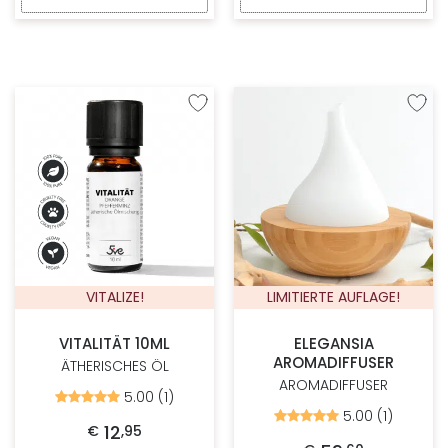
Zur Wunschliste hinzufügen
Zur W
VITALIZE!
LIMITIERTE AUFLAGE!
VITALITÄT 10ML
ELEGANSIA
AROMADIFFUSER
ÄTHERISCHES ÖL
AROMADIFFUSER
5.00 (1)
Bewertet
mit
5.00 (1)
Bewertet
5.00
12
€
,
95
mit
von
5.00