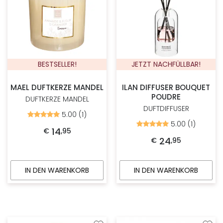
BESTSELLER!
JETZT NACHFÜLLBAR!
MAEL DUFTKERZE MANDEL
ILAN DIFFUSER BOUQUET
POUDRE
DUFTKERZE MANDEL
DUFTDIFFUSER
5.00 (1)
Bewertet
mit
5.00 (1)
Bewertet
5.00
14
€
,
95
mit
von
5.00
24
€
,
95
5
von
5
IN DEN WARENKORB
IN DEN WARENKORB