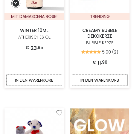
MIT DAMASCENA ROSE!
TRENDING
WINTER 10ML
CREAMY BUBBLE
DEKOKERZE
ÄTHERISCHES ÖL
BUBBLE KERZE
23
€
,
95
5.00 (2)
Bewertet
mit
5.00
11
€
,
90
von
5
IN DEN WARENKORB
IN DEN WARENKORB
Zur Wunschliste hinzufügen