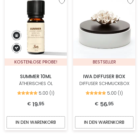
Zur Wunschliste hinzufügen
Zur W
KOSTENLOSE PROBE!
BESTSELLER
SUMMER 10ML
IWA DIFFUSER BOX
ÄTHERISCHES ÖL
DIFFUSER SCHMUCKBOX
5.00 (1)
5.00 (1)
Bewertet
Bewertet
mit
mit
5.00
5.00
19
56
€
,
95
€
,
95
von
von
5
5
IN DEN WARENKORB
IN DEN WARENKORB