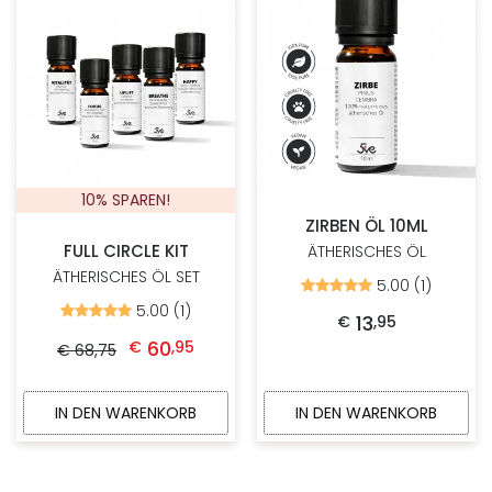
10% SPAREN!
ZIRBEN ÖL 10ML
FULL CIRCLE KIT
ÄTHERISCHES ÖL
ÄTHERISCHES ÖL SET
5.00 (1)
Bewertet
mit
5.00 (1)
Bewertet
5.00
13
€
,
95
mit
Ursprünglicher Preis war: € 68,75
Aktueller Preis ist: € 60,95.
von
5.00
60
€
,
95
5
€
68
,
75
von
5
IN DEN WARENKORB
IN DEN WARENKORB