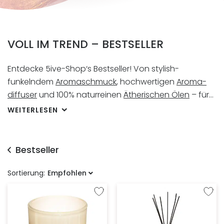
VOLL IM TREND – BESTSELLER
Entdecke 5ive-Shop‘s Bestseller! Von stylish-
funkelndem
Aromaschmuck
, hochwertigen
Aroma-
diffuser
und 100% naturreinen
Ätherischen Ölen
– für
Kraft und Lebensenergie in Sekundenschnelle – bis
WEITERLESEN
hin zu trendigen
Wohnaccessoires
die jede Wohnung
und jeden Ort in eine Wohlfühloase verwandeln!
Entdecke die
neuesten Produkte
,
magische
Bestseller
Angebote
und 5ive-Shop‘s Lieblingsprodukte!
Sortierung:
Empfohlen
Zur Wunschliste hinzufügen
Zur W