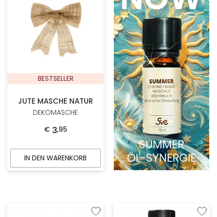
BESTSELLER
JUTE MASCHE NATUR
DEKOMASCHE
3
€
,
95
IN DEN WARENKORB
Zur Wunschliste hinzufügen
Zur W