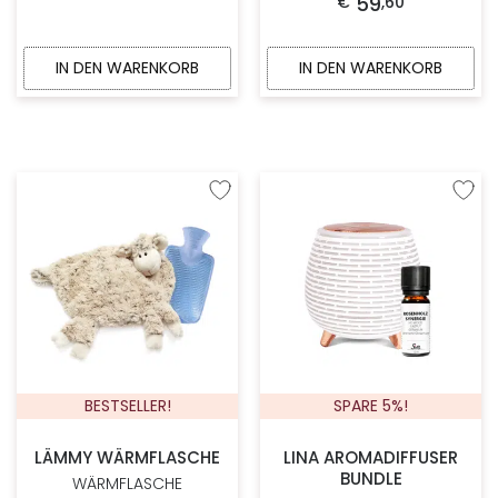
59
€
,
60
5
von
5
IN DEN WARENKORB
IN DEN WARENKORB
Zur Wunschliste hinzufügen
Zur W
BESTSELLER!
SPARE 5%!
LÄMMY WÄRMFLASCHE
LINA AROMADIFFUSER
BUNDLE
WÄRMFLASCHE