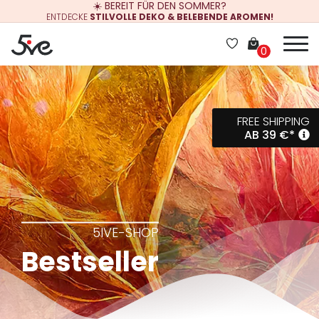
☀️ BEREIT FÜR DEN SOMMER?
ENTDECKE
STILVOLLE DEKO & BELEBENDE AROMEN!
0
FREE SHIPPING
AB
39
€
*
5IVE-SHOP
Bestseller