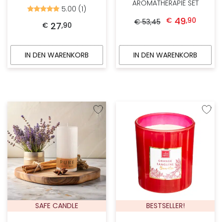
AROMATHERAPIE SET
5.00 (1)
Bewertet
Ursprünglicher Preis war: € 53,45
Aktueller Preis ist:
mit
49
€
,
90
€
53
,
45
5.00
27
€
,
90
von
5
IN DEN WARENKORB
IN DEN WARENKORB
Zur Wunschliste hinzufügen
Zur W
SAFE CANDLE
BESTSELLER!