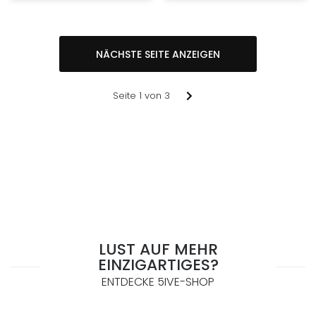
NÄCHSTE SEITE ANZEIGEN
Seite
Nächste Seite
1
→
Seite 1 von 3
Seite
2
Seite
3
Nächste Seite
→
LUST AUF MEHR
EINZIGARTIGES?
ENTDECKE 5IVE-SHOP