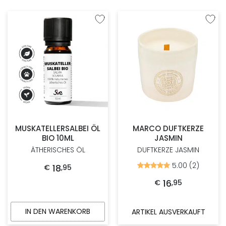
Zur Wunschliste hinzufügen
Zur W
MUSKATELLERSALBEI ÖL
MARCO DUFTKERZE
BIO 10ML
JASMIN
ÄTHERISCHES ÖL
DUFTKERZE JASMIN
5.00 (2)
18
Bewertet
€
,
95
mit
5.00
16
€
,
95
von
5
IN DEN WARENKORB
ARTIKEL AUSVERKAUFT