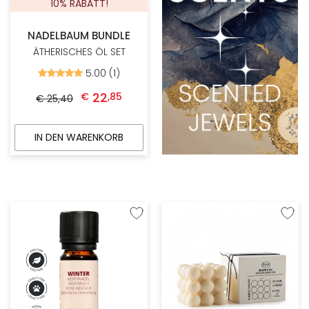
10% RABATT!
NADELBAUM BUNDLE
ÄTHERISCHES ÖL SET
5.00 (1)
Bewertet
mit
Ursprünglicher Preis war: € 25,40
Aktueller Preis ist: € 22,85.
5.00
22
€
,
85
€
25
,
40
von
5
IN DEN WARENKORB
Zur Wunschliste hinzufügen
Zur W