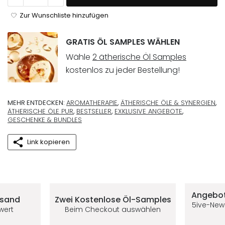
Zur Wunschliste hinzufügen
GRATIS ÖL SAMPLES WÄHLEN
Wähle
2 ätherische Öl Samples
kostenlos zu jeder Bestellung!
MEHR ENTDECKEN:
AROMATHERAPIE
,
ÄTHERISCHE ÖLE & SYNERGIEN
,
ÄTHERISCHE ÖLE PUR
,
BESTSELLER
,
EXKLUSIVE ANGEBOTE
,
GESCHENKE & BUNDLES
Link kopieren
Deine Vorteile im 5ive-Shop
Angebot
rsand
Zwei Kostenlose
Öl-Samples
5ive-New
lwert
Beim Checkout auswählen