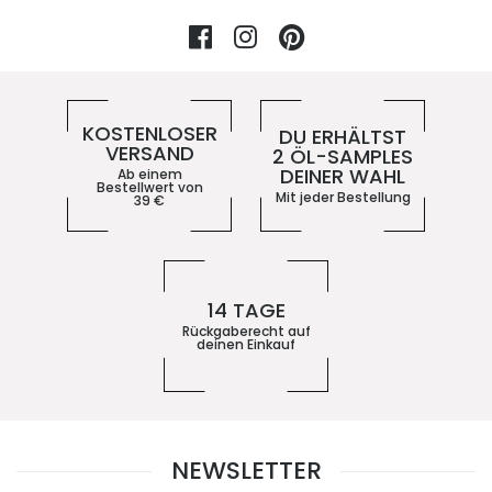
Facebook
Instagram
Pinterest
Vorteile im 5ive-Shop
KOSTENLOSER
DU ERHÄLTST
VERSAND
2 ÖL-SAMPLES
DEINER WAHL
Ab einem
Bestellwert von
Mit jeder Bestellung
39
€
14 TAGE
Rückgaberecht auf
deinen Einkauf
NEWSLETTER