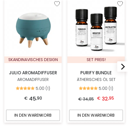
Zur Wunschliste hinzufügen
Zur W
SKANDINAVISCHES DESIGN
SET PREIS!
JULIO AROMADIFFUSER
PURIFY BUNDLE
AROMADIFFUSER
ÄTHERISCHES ÖL SET
5.00 (1)
5.00 (1)
Bewertet
Bewertet
mit
mit
Ursprünglicher Preis war: € 34,85
Aktueller Preis ist: 
5.00
5.00
45
32
€
,
90
€
,
95
€
34
,
85
von
von
5
5
IN DEN WARENKORB
IN DEN WARENKORB