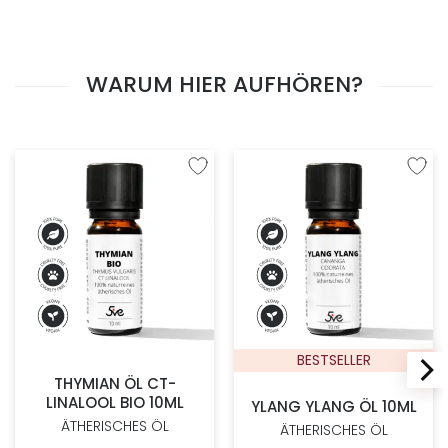
WARUM HIER AUFHÖREN?
Zur Wunschliste hinzufügen
Zur W
BESTSELLER
THYMIAN ÖL CT-
LINALOOL BIO 10ML
YLANG YLANG ÖL 10ML
ÄTHERISCHES ÖL
ÄTHERISCHES ÖL