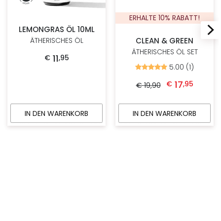
ERHALTE 10% RABATT!
LEMONGRAS ÖL 10ML
CLEAN & GREEN
ÄTHERISCHES ÖL
ÄTHERISCHES ÖL SET
11
€
,
95
5.00 (1)
Bewertet
mit
Ursprünglicher Preis war: € 19,90
Aktueller Preis ist: € 1
5.00
17
€
,
95
€
19
,
90
von
5
IN DEN WARENKORB
IN DEN WARENKORB