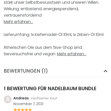
stärk unser Selbstbewusstsein und unseren Willen.
Wirkung: entlastend, energiespendend,
vertrauensfördernd
Mehr erfahren…
Lieferumfang: 1x Kiefernadel-Öl 10ml, 1x Zirben-Öl 10ml
Ätherischen Öle aus dem 5ive-Shop sind
tierversuchsfrei und vegan.
Mehr erfahren…
BEWERTUNGEN (1)
1 BEWERTUNG FÜR
NADELBAUM BUNDLE
A
Andreas
Verifizierter Kauf
November 7, 2021
Bewertet