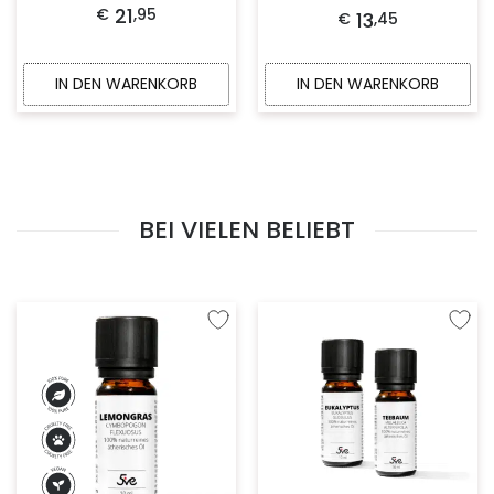
21
€
,
95
13
€
,
45
IN DEN WARENKORB
IN DEN WARENKORB
BEI VIELEN BELIEBT
Zur Wunschliste hinzufügen
Zur W