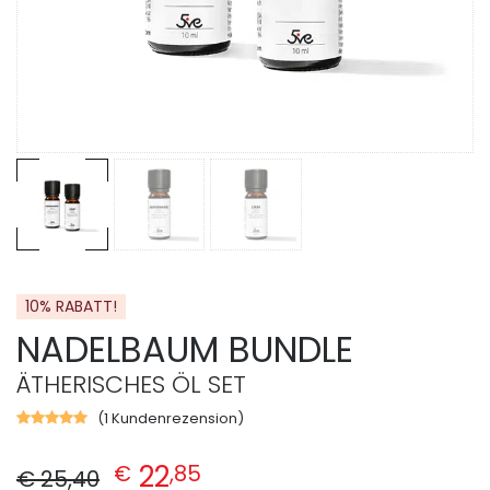
10% RABATT!
NADELBAUM BUNDLE
ÄTHERISCHES ÖL SET
(
1
Kundenrezension)
Bewertet
mit
Ursprünglicher Preis war: € 25,40
Aktueller Preis ist: € 22,85.
5.00
von
22
€
,
85
€
25
,
40
5,