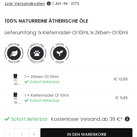
basierend
zzgl. Versandkosten
|
Art.-Nr.:
0173
auf
1
Kundenbewertung
100% NATURREINE ÄTHERISCHE ÖLE
Lieferumfang: 1x Kiefernadel-Öl 10ml, 1x Zirben-Öl 10ml
1 ×
Zirben Öl 10ml
€
13
,
95
Sofort lieferbar
1 ×
Kiefernadel Öl 10ml
€
11
,
45
Sofort lieferbar
Sofort lieferbar
Kostenloser Versand ab
39
€
*
Nadelbaum Bundle Menge
-
+
IN DEN WARENKORB