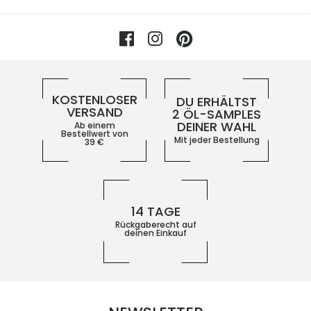
Facebook
Instagram
Pinterest
Vorteile im 5ive-Shop
KOSTENLOSER
DU ERHÄLTST
VERSAND
2 ÖL-SAMPLES
DEINER WAHL
Ab einem
Bestellwert von
Mit jeder Bestellung
39
€
14 TAGE
Rückgaberecht auf
deinen Einkauf