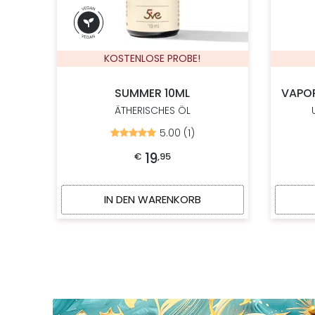
KOSTENLOSE PROBE!
SUMMER 10ML
VAPO
ÄTHERISCHES ÖL
5.00 (1)
Bewertet
mit
5.00
19
€
,
95
von
5
IN DEN WARENKORB