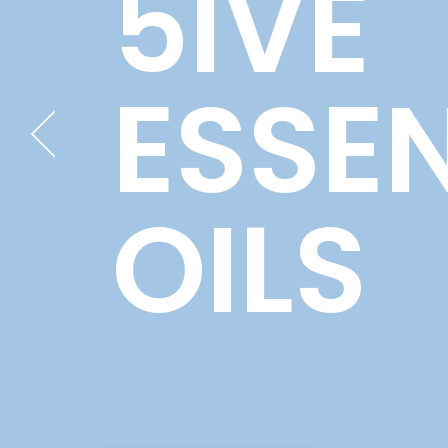
5
I
V
E
E
S
S
E
O
O
I
L
S