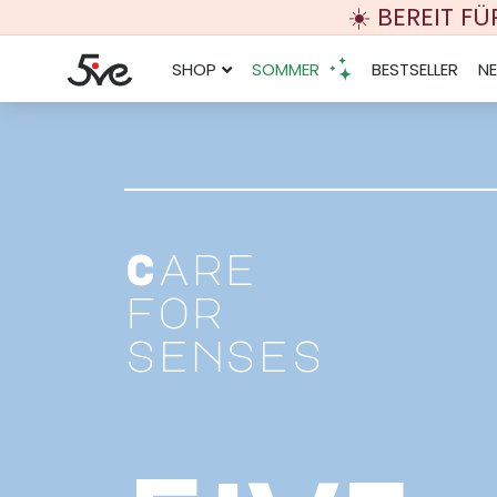
☀️ BEREIT F
SHOP
SOMMER
BESTSELLER
N
Care
C
a
r
e
for
f
o
r
sense
s
e
n
s
e
s
5