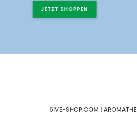
: ÄTHERISCHE ÖLE, AROMADIFFUSER, HOME-DEKOR
JETZT SHOPPEN
5IVE-SHOP.COM | AROMATHER