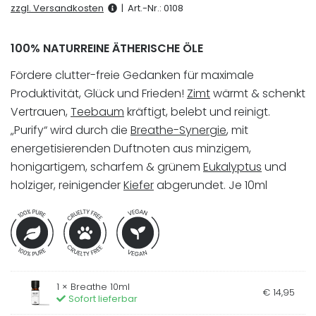
basierend
zzgl. Versandkosten
|
Art.-Nr.:
0108
auf
1
Kundenbewertung
100% NATURREINE ÄTHERISCHE ÖLE
Fördere clutter-freie Gedanken für maximale
Produktivität, Glück und Frieden!
Zimt
wärmt & schenkt
Vertrauen,
Teebaum
kräftigt, belebt und reinigt.
„Purify“ wird durch die
Breathe-Synergie
, mit
energetisierenden Duftnoten aus minzigem,
honigartigem, scharfem & grünem
Eukalyptus
und
holziger, reinigender
Kiefer
abgerundet. Je 10ml
1 ×
Breathe 10ml
€
14
,
95
Sofort lieferbar