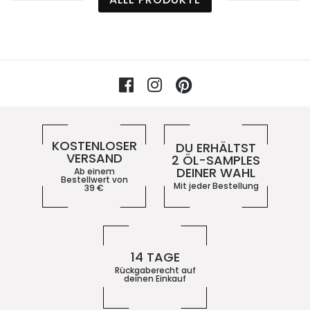
Facebook
Instagram
Pinterest
Vorteile im 5ive-Shop
KOSTENLOSER
DU ERHÄLTST
VERSAND
2 ÖL-SAMPLES
DEINER WAHL
Ab einem
Bestellwert von
Mit jeder Bestellung
39
€
14 TAGE
Rückgaberecht auf
deinen Einkauf