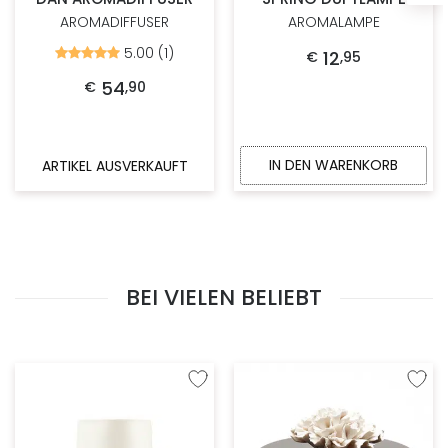
AROMADIFFUSER
AROMALAMPE
5.00 (1)
Bewertet
12
€
,
95
mit
5.00
54
€
,
90
von
5
IN DEN WARENKORB
ARTIKEL AUSVERKAUFT
BEI VIELEN BELIEBT
Zur Wunschliste hinzufügen
Zur W