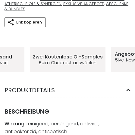
ÄTHERISCHE ÖLE & SYNERGIEN
,
EXKLUSIVE ANGEBOTE
,
GESCHENKE
& BUNDLES
Link kopieren
Deine Vorteile im 5ive-Shop
Angebot
rsand
Zwei Kostenlose
Öl-Samples
5ive-New
lwert
Beim Checkout auswählen
PRODUKTDETAILS
BESCHREIBUNG
Wirkung
: reinigend, beruhigend, antiviral,
antibakterizid, antiseptisch