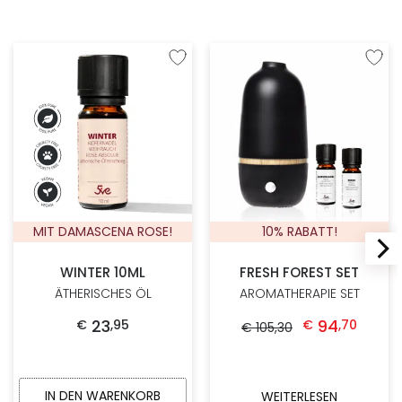
Zur Wunschliste hinzufügen
Zur W
MIT DAMASCENA ROSE!
10% RABATT!
WINTER 10ML
FRESH FOREST SET
ÄTHERISCHES ÖL
AROMATHERAPIE SET
Ursprünglicher Preis war: € 105,30
Aktueller Preis ist
23
94
€
,
95
€
,
70
€
105
,
30
IN DEN WARENKORB
WEITERLESEN