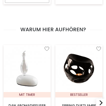
WARUM HIER AUFHÖREN?
Zur Wunschliste hinzufügen
Zur W
MIT TIMER
BESTSELLER
DAN AROMADIFFUSER
SPRING DUFTLAMPE