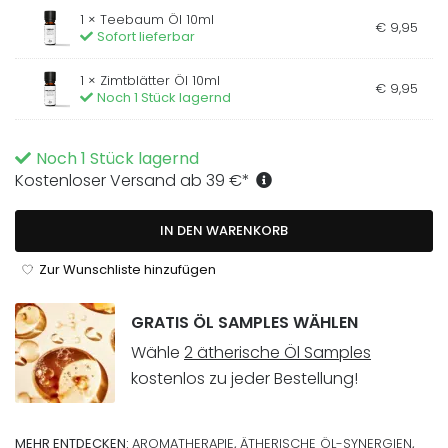
1 ×
Teebaum Öl 10ml
€
9
,
95
Sofort lieferbar
1 ×
Zimtblätter Öl 10ml
€
9
,
95
Noch 1 Stück lagernd
Noch 1 Stück lagernd
Kostenloser Versand ab
39
€
*
IN DEN WARENKORB
Zur Wunschliste hinzufügen
GRATIS ÖL SAMPLES WÄHLEN
Wähle
2 ätherische Öl Samples
kostenlos zu jeder Bestellung!
MEHR ENTDECKEN:
AROMATHERAPIE
,
ÄTHERISCHE ÖL-SYNERGIEN
,