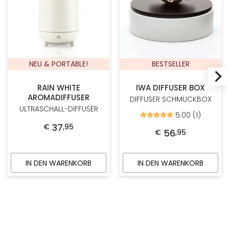
NEU & PORTABLE!
BESTSELLER
RAIN WHITE
IWA DIFFUSER BOX
AROMADIFFUSER
DIFFUSER SCHMUCKBOX
ULTRASCHALL-DIFFUSER
5.00 (1)
Bewertet
mit
37
€
,
95
5.00
56
€
,
95
von
5
IN DEN WARENKORB
IN DEN WARENKORB