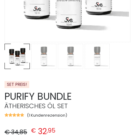
SET PREIS!
PURIFY BUNDLE
ÄTHERISCHES ÖL SET
(
1
Kundenrezension)
Bewertet
mit
Ursprünglicher Preis war: € 34,85
Aktueller Preis ist: € 32,95.
5.00
von
32
€
,
95
€
34
,
85
5,