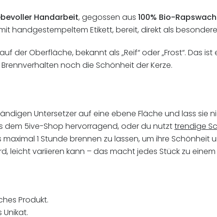
ebevoller Handarbeit
, gegossen aus
100% Bio-Rapswach
it handgestempeltem Etikett, bereit, direkt als besonder
auf der Oberfläche, bekannt als „Reif“ oder „Frost“. Das ist
Brennverhalten noch die Schönheit der Kerze.
tändigen Untersetzer auf eine ebene Fläche und lass sie ni
 dem 5ive-Shop hervorragend, oder du nutzt
trendige S
ils maximal 1 Stunde brennen zu lassen, um ihre Schönhei
d, leicht variieren kann – das macht jedes Stück zu eine
ches Produkt.
 Unikat.