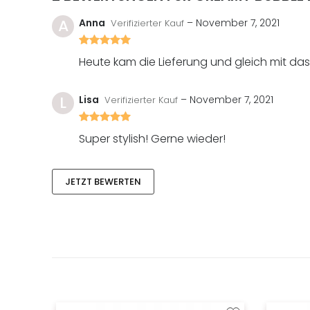
A
Anna
–
November 7, 2021
Verifizierter Kauf
Bewertet
mit
Heute kam die Lieferung und gleich mit da
5
von
5
L
Lisa
–
November 7, 2021
Verifizierter Kauf
Bewertet
mit
Super stylish! Gerne wieder!
5
von
5
JETZT BEWERTEN