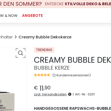
ÜR DEN SOMMER?
ENTDECKE
STILVOLLE DEKO & BE
EW & NOW
ANGEBOTE
nhalter
Creamy Bubble Dekokerze
TRENDING
CREAMY BUBBLE DE
BUBBLE KERZE
(
2
Kundenrezensionen)
Bewertet
mit
5.00
von
11
€
,
90
5,
basierend
zzgl. Versandkosten
|
Art.-Nr.:
0201
auf
2
Kundenbewertungen
HANDGEGOSSENE RAPSWACHS-BUBBLE