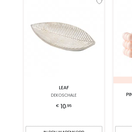
Zur Wunschliste hinzu
LEAF
PI
DEKOSCHALE
10
€
,
95