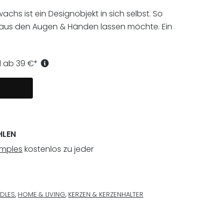
hs ist ein Designobjekt in sich selbst. So
ht aus den Augen & Händen lassen möchte. Ein
d ab
39
€
*
HLEN
amples
kostenlos zu jeder
DLES
,
HOME & LIVING
,
KERZEN & KERZENHALTER