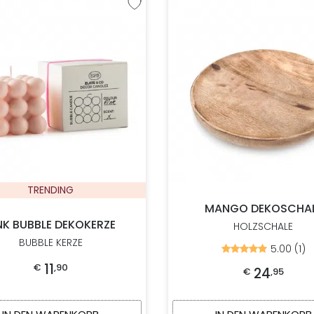
fügen
Zur Wunschliste hinzufügen
TRENDING
MANGO DEKOSCHA
NK BUBBLE DEKOKERZE
HOLZSCHALE
BUBBLE KERZE
5.00 (1)
Bewertet
mit
11
€
,
90
5.00
24
€
,
95
von
5