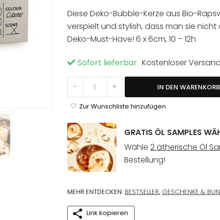
Diese Deko-Bubble-Kerze aus Bio-Rapswac
verspielt und stylish, dass man sie nic
Deko-Must-Have! 6 x 6cm, 10 – 12h
Sofort lieferbar
Kostenloser Versan
Creamy Bubble Dekokerze Menge
-
+
IN DEN WARENKORB
Zur Wunschliste hinzufügen
GRATIS ÖL SAMPLES WÄ
Wähle
2 ätherische Öl S
Bestellung!
MEHR ENTDECKEN:
BESTSELLER
,
GESCHENKE & BUN
Link kopieren