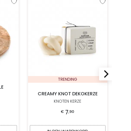
Zur Wunschliste hinzufügen
Zur Wunschliste hi
TRENDING
LE
CREAMY KNOT DEKOKERZE
KNOTEN KERZE
7
€
,
90