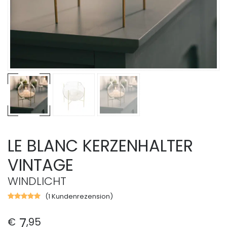
LE BLANC KERZENHALTER
VINTAGE
WINDLICHT
(
1
Kundenrezension)
Bewertet
mit
5.00
von
7
€
,
95
5,