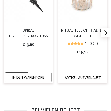
SPIRAL
RITUAL TEELICHTHALTER
FLASCHEN-VERSCHLUSS
WINDLICHT
5.00 (2)
6
Bewertet
€
,
50
mit
5.00
8
€
,
99
von
5
IN DEN WARENKORB
ARTIKEL AUSVERKAUFT
BEI VIELEN BELIEBT