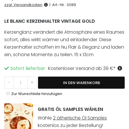
basierend
zzgl. Versandkosten
|
Art.-Nr.:
0089
auf
1
Kundenbewertung
LE BLANC KERZENHALTER VINTAGE GOLD
Kerzenglanz verändert die Atmosphäre eines Raumes
sofort, alles wirkt wärmer und einladender. Diese
Kerzenhalter schaffen im Nu Flair & Eleganz und laden
ein, schöne Momente zu teilen. 15 x 13cm
Sofort lieferbar
Kostenloser Versand ab
39
€
*
Le Blanc Kerzenhalter Vintage Menge
-
+
IN DEN WARENKORB
Zur Wunschliste hinzufügen
GRATIS ÖL SAMPLES WÄHLEN
Wähle
2 ätherische Öl Samples
kostenlos zu jeder Bestellung!