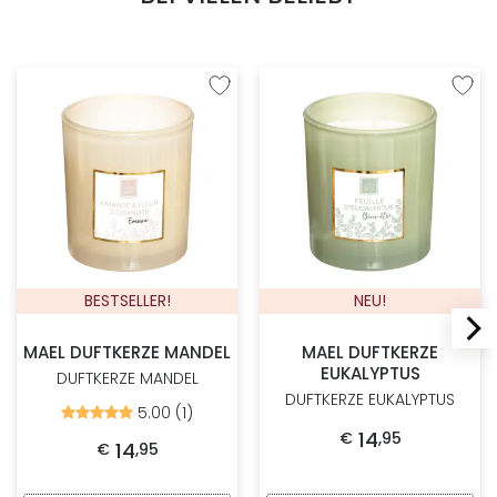
Zur Wunschliste hinzufügen
Zur W
BESTSELLER!
NEU!
MAEL DUFTKERZE MANDEL
MAEL DUFTKERZE
EUKALYPTUS
DUFTKERZE MANDEL
DUFTKERZE EUKALYPTUS
5.00 (1)
Bewertet
mit
14
€
,
95
5.00
14
€
,
95
von
5