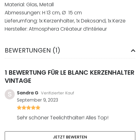
Material: Glas, Metall
Abmessungen: H 13 cm, Ø 15 cm
Lieferumfang: 1x Kerzenhalter, 1x Dekosand, 1x Kerze
Hersteller: Atmosphera Créateur d’intérieur
BEWERTUNGEN (1)
1 BEWERTUNG FÜR
LE BLANC KERZENHALTER
VINTAGE
S
Sandra G
Verifizierter Kauf
September 9, 2023
Bewertet
mit
Sehr schöner Teelichthalter! Alles Top!
5
von
5
JETZT BEWERTEN