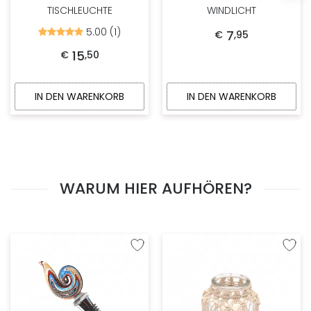
TISCHLEUCHTE
WINDLICHT
5.00 (1)
Bewertet
7
€
,
95
mit
5.00
15
€
,
50
von
5
IN DEN WARENKORB
IN DEN WARENKORB
WARUM HIER AUFHÖREN?
Zur Wunschliste hinzufügen
Zur W