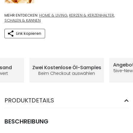
MEHR ENTDECKEN:
HOME & LIVING
,
KERZEN & KERZENHALTER
,
SCHALEN & KANNEN
Link kopieren
Deine Vorteile im 5ive-Shop
Angebot
rsand
Zwei Kostenlose
Öl-Samples
5ive-New
lwert
Beim Checkout auswählen
PRODUKTDETAILS
BESCHREIBUNG