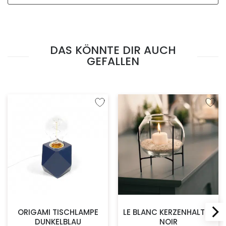
DAS KÖNNTE DIR AUCH
GEFALLEN
Zur Wunschliste hinzufügen
Zur W
ORIGAMI TISCHLAMPE
LE BLANC KERZENHALTER
DUNKELBLAU
NOIR