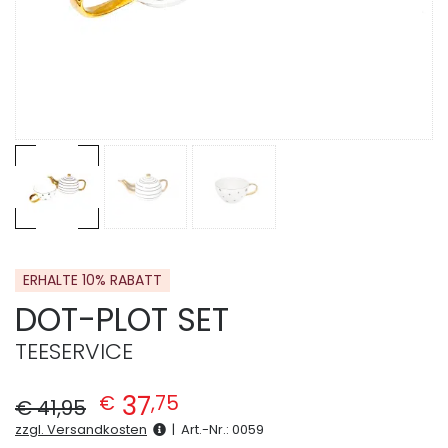
ERHALTE 10% RABATT
DOT-PLOT SET
TEESERVICE
Ursprünglicher Preis war: € 41,95
Aktueller Preis ist: € 37,75.
37
€
,
75
€
41
,
95
zzgl. Versandkosten
|
Art.-Nr.:
0059