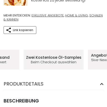
kostenlos zu jeder Bestellung!
MEHR ENTDECKEN:
EXKLUSIVE ANGEBOTE
,
HOME & LIVING
,
SCHALEN
& KANNEN
Link kopieren
Deine Vorteile im 5ive-Shop
Angebot
rsand
Zwei Kostenlose
Öl-Samples
5ive-New
lwert
Beim Checkout auswählen
PRODUKTDETAILS
BESCHREIBUNG