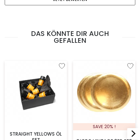
DAS KÖNNTE DIR AUCH
GEFALLEN
Zur Wunschliste hinzufügen
Zur W
SAVE 20% !
STRAIGHT YELLOWS ÖL
SET