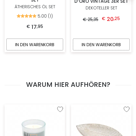
D’ORO VINTAGE 3ER SET
ÄTHERISCHES ÖL SET
DEKOTELLER SET
Ursprünglicher Preis war: € 25,35
Aktueller Preis ist: 
5.00 (1)
Bewertet
20
€
,
25
€
25
,
35
mit
5.00
17
€
,
95
von
5
IN DEN WARENKORB
IN DEN WARENKORB
WARUM HIER AUFHÖREN?
Zur Wunschliste hinzufügen
Zur W