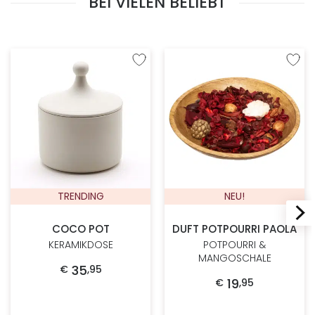
BEI VIELEN BELIEBT
Zur Wunschliste hinzufügen
Zur W
TRENDING
NEU!
COCO POT
DUFT POTPOURRI PAOLA
KERAMIKDOSE
POTPOURRI &
MANGOSCHALE
35
€
,
95
19
€
,
95