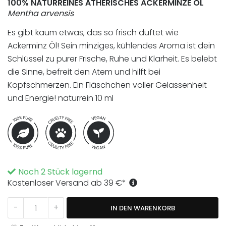
100% NATURREINES ÄTHERISCHES ACKERMINZE ÖL
Mentha arvensis
Es gibt kaum etwas, das so frisch duftet wie
Ackerminz Öl! Sein minziges, kühlendes Aroma ist dein
Schlüssel zu purer Frische, Ruhe und Klarheit. Es belebt
die Sinne, befreit den Atem und hilft bei
Kopfschmerzen. Ein Fläschchen voller Gelassenheit
und Energie! naturrein 10 ml
Noch 2 Stück lagernd
Kostenloser Versand ab
39
€
*
Ackerminz Öl 10ml Menge
-
+
IN DEN WARENKORB