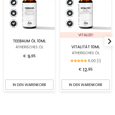
VITALIZE!
TEEBAUM ÖL 10ML
VITALITÄT 10ML
ÄTHERISCHES ÖL
ÄTHERISCHES ÖL
9
€
,
95
5.00 (1)
Bewertet
mit
5.00
12
€
,
95
von
5
IN DEN WARENKORB
IN DEN WARENKORB