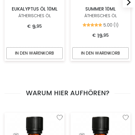
EUKALYPTUS ÖL 10ML
SUMMER 10ML
ÄTHERISCHES ÖL
ÄTHERISCHES ÖL
5.00 (1)
9
Bewertet
€
,
95
mit
5.00
19
€
,
95
von
5
IN DEN WARENKORB
IN DEN WARENKORB
WARUM HIER AUFHÖREN?
Zur Wunschliste hinzufügen
Zur W