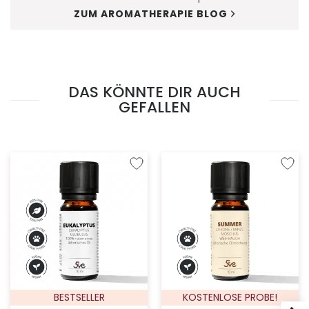
ZUM AROMATHERAPIE BLOG
DAS KÖNNTE DIR AUCH
GEFALLEN
Zur Wunschliste hinzufügen
Zur W
BESTSELLER
KOSTENLOSE PROBE!