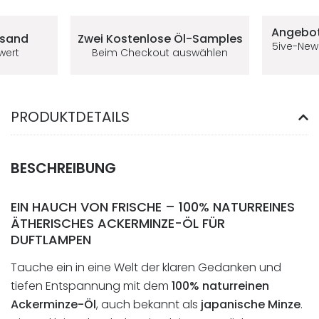
Deine Vorteile im 5ive-Shop
Angebot
rsand
Zwei Kostenlose
Öl-Samples
5ive-New
lwert
Beim Checkout auswählen
PRODUKTDETAILS
BESCHREIBUNG
EIN HAUCH VON FRISCHE – 100% NATURREINES
ÄTHERISCHES ACKERMINZE-ÖL FÜR
DUFTLAMPEN
Tauche ein in eine Welt der klaren Gedanken und
tiefen Entspannung mit dem
100% naturreinen
Ackerminze-Öl
, auch bekannt als
japanische Minze
.