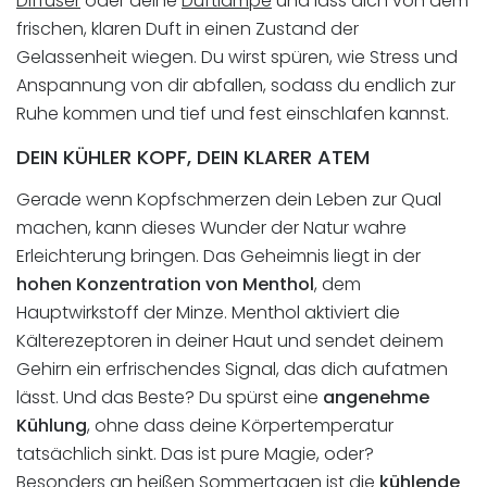
Diffuser
oder deine
Duftlampe
und lass dich von dem
frischen, klaren Duft in einen Zustand der
Gelassenheit wiegen. Du wirst spüren, wie Stress und
Anspannung von dir abfallen, sodass du endlich zur
Ruhe kommen und tief und fest einschlafen kannst.
DEIN KÜHLER KOPF, DEIN KLARER ATEM
Gerade wenn Kopfschmerzen dein Leben zur Qual
machen, kann dieses Wunder der Natur wahre
Erleichterung bringen. Das Geheimnis liegt in der
hohen Konzentration von Menthol
, dem
Hauptwirkstoff der Minze. Menthol aktiviert die
Kälterezeptoren in deiner Haut und sendet deinem
Gehirn ein erfrischendes Signal, das dich aufatmen
lässt. Und das Beste? Du spürst eine
angenehme
Kühlung
, ohne dass deine Körpertemperatur
tatsächlich sinkt. Das ist pure Magie, oder?
Besonders an heißen Sommertagen ist die
kühlende