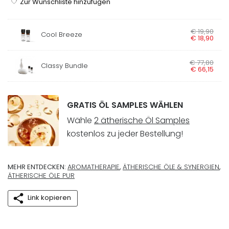
Zur Wunschliste hinzufügen
Ursprünglicher Preis 
€
19
,
90
Aktueller Preis is
Cool Breeze
€
18
,
90
Ursprünglicher Preis 
€
77
,
80
Aktueller Preis is
Classy Bundle
€
66
,
15
GRATIS ÖL SAMPLES WÄHLEN
Wähle
2 ätherische Öl Samples
kostenlos zu jeder Bestellung!
MEHR ENTDECKEN:
AROMATHERAPIE
,
ÄTHERISCHE ÖLE & SYNERGIEN
,
ÄTHERISCHE ÖLE PUR
Link kopieren