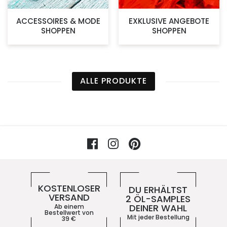
ACCESSOIRES & MODE
EXKLUSIVE ANGEBOTE
SHOPPEN
SHOPPEN
ALLE PRODUKTE
Facebook
Instagram
Pinterest
Vorteile im 5ive-Shop
KOSTENLOSER
DU ERHÄLTST
VERSAND
2 ÖL-SAMPLES
DEINER WAHL
Ab einem
Bestellwert von
Mit jeder Bestellung
39
€