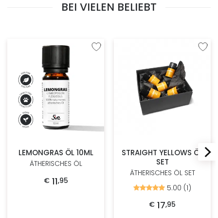
BEI VIELEN BELIEBT
Zur Wunschliste hinzufügen
Zur W
LEMONGRAS ÖL 10ML
STRAIGHT YELLOWS ÖL
SET
ÄTHERISCHES ÖL
ÄTHERISCHES ÖL SET
11
€
,
95
5.00 (1)
Bewertet
mit
5.00
17
€
,
95
von
5