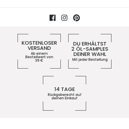
Facebook
Instagram
Pinterest
Vorteile im 5ive-Shop
KOSTENLOSER
DU ERHÄLTST
VERSAND
2 ÖL-SAMPLES
DEINER WAHL
Ab einem
Bestellwert von
Mit jeder Bestellung
39
€
14 TAGE
Rückgaberecht auf
deinen Einkauf