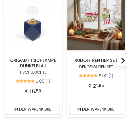
Zur Wunschliste hinzufügen
Zur W
ORIGAMI TISCHLAMPE
RUDOLF RENTIER SET
DUNKELBLAU
DEKOFIGUREN SET
TISCHLEUCHTE
5.00 (1)
Bewertet
mit
5.00 (1)
Bewertet
5.00
21
€
,
95
mit
von
5.00
15
€
,
50
5
von
5
IN DEN WARENKORB
IN DEN WARENKORB