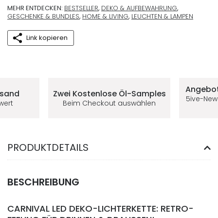
MEHR ENTDECKEN:
BESTSELLER
,
DEKO & AUFBEWAHRUNG
,
GESCHENKE & BUNDLES
,
HOME & LIVING
,
LEUCHTEN & LAMPEN
Link kopieren
Deine Vorteile im 5ive-Shop
Angebot
rsand
Zwei Kostenlose
Öl-Samples
5ive-New
lwert
Beim Checkout auswählen
PRODUKTDETAILS
BESCHREIBUNG
CARNIVAL LED DEKO-LICHTERKETTE: RETRO-