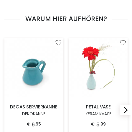
WARUM HIER AUFHÖREN?
Zur Wunschliste hinzufügen
Zur W
DEGAS SERVIERKANNE
PETAL VASE
DEKOKANNE
KERAMIKVASE
6
5
€
,
95
€
,
99