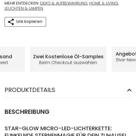
MEHR ENTDECKEN:
DEKO & AUFBEWAHRUNG
,
HOME & LIVING
,
LEUCHTEN & LAMPEN
Link kopieren
Deine Vorteile im 5ive-Shop
Angebot
rsand
Zwei Kostenlose
Öl-Samples
5ive-New
lwert
Beim Checkout auswählen
PRODUKTDETAILS
BESCHREIBUNG
STAR-GLOW MICRO-LED-LICHTERKETTE:
FUNKELNDE STERNENMAGIE FÜR DEIN ZUHAUSE!