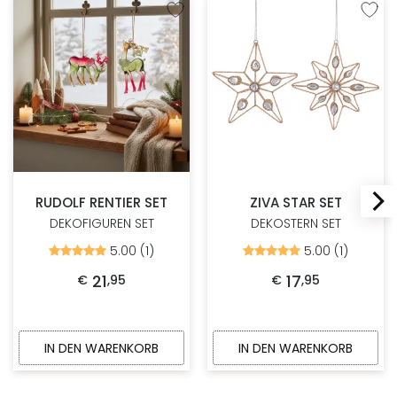
Zur Wunschliste hinzufügen
Zur W
RUDOLF RENTIER SET
ZIVA STAR SET
DEKOFIGUREN SET
DEKOSTERN SET
5.00 (1)
5.00 (1)
Bewertet
Bewertet
mit
mit
5.00
5.00
21
17
€
,
95
€
,
95
von
von
5
5
IN DEN WARENKORB
IN DEN WARENKORB