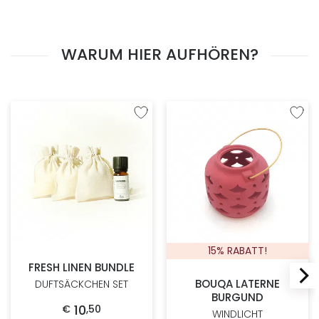
WARUM HIER AUFHÖREN?
Zur Wunschliste hinzufügen
Zur W
15% RABATT!
FRESH LINEN BUNDLE
BOUQA LATERNE
DUFTSÄCKCHEN SET
BURGUND
10
€
,
50
WINDLICHT