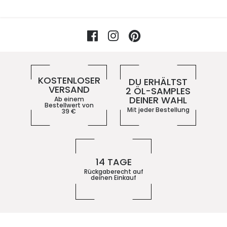
Facebook
Instagram
Pinterest
Vorteile im 5ive-Shop
KOSTENLOSER
DU ERHÄLTST
VERSAND
2 ÖL-SAMPLES
DEINER WAHL
Ab einem
Bestellwert von
Mit jeder Bestellung
39
€
14 TAGE
Rückgaberecht auf
deinen Einkauf