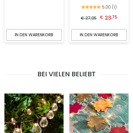
5.00 (1)
Bewertet
mit
Ursprünglicher Preis war: € 27,95
Aktueller Preis ist: 
5.00
23
€
,
75
€
27
,
95
von
5
IN DEN WARENKORB
IN DEN WARENKORB
BEI VIELEN BELIEBT
Zur Wunschliste hinzufügen
Zur W