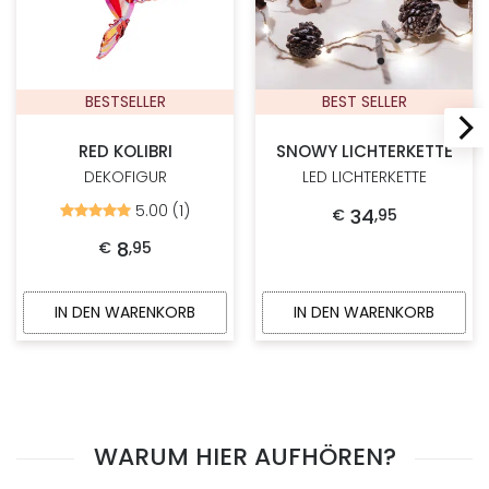
BESTSELLER
BEST SELLER
RED KOLIBRI
SNOWY LICHTERKETTE
DEKOFIGUR
LED LICHTERKETTE
5.00 (1)
Bewertet
34
€
,
95
mit
5.00
8
€
,
95
von
5
IN DEN WARENKORB
IN DEN WARENKORB
WARUM HIER AUFHÖREN?