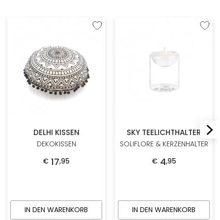
Zur Wunschliste hinzufügen
Zur W
DELHI KISSEN
SKY TEELICHTHALTER
DEKOKISSEN
SOLIFLORE & KERZENHALTER
17
4
€
,
95
€
,
95
IN DEN WARENKORB
IN DEN WARENKORB