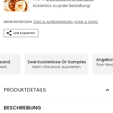
kostenlos zu jeder Bestellung!
MEHR ENTDECKEN:
DEKO & AUFBEWAHRUNG
,
HOME & LIVING
Link kopieren
Deine Vorteile im 5ive-Shop
Angebot
rsand
Zwei Kostenlose
Öl-Samples
5ive-New
lwert
Beim Checkout auswählen
PRODUKTDETAILS
BESCHREIBUNG