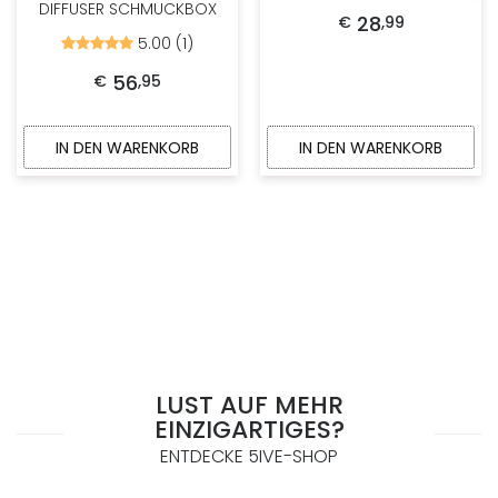
DIFFUSER SCHMUCKBOX
28
€
,
99
5.00 (1)
Bewertet
mit
5.00
56
€
,
95
von
5
IN DEN WARENKORB
IN DEN WARENKORB
LUST AUF MEHR
EINZIGARTIGES?
ENTDECKE 5IVE-SHOP