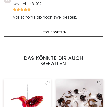
November 8, 2021
Bewertet
mit
Voll schön! Hab noch zwei bestellt.
5
von
5
JETZT BEWERTEN
DAS KÖNNTE DIR AUCH
GEFALLEN
Zur Wunschliste hinzufügen
Zur W