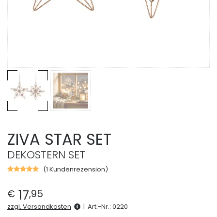
ZIVA STAR SET
DEKOSTERN SET
(
1
Kundenrezension)
Bewertet
mit
5.00
von
17
€
,
95
5,
basierend
zzgl. Versandkosten
|
Art.-Nr.:
0220
auf
1