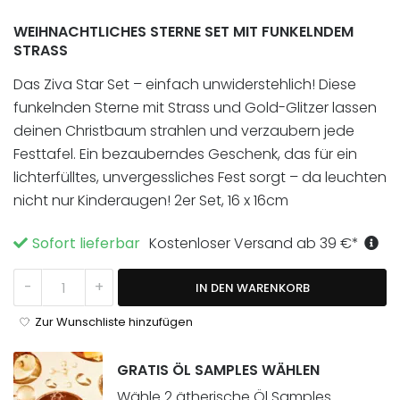
Kundenbewertung
WEIHNACHTLICHES STERNE SET MIT FUNKELNDEM
STRASS
Das Ziva Star Set – einfach unwiderstehlich! Diese
funkelnden Sterne mit Strass und Gold-Glitzer lassen
deinen Christbaum strahlen und verzaubern jede
Festtafel. Ein bezauberndes Geschenk, das für ein
lichterfülltes, unvergessliches Fest sorgt – da leuchten
nicht nur Kinderaugen! 2er Set, 16 x 16cm
Sofort lieferbar
Kostenloser Versand ab
39
€
*
Ziva Star Set Menge
-
+
IN DEN WARENKORB
Zur Wunschliste hinzufügen
GRATIS ÖL SAMPLES WÄHLEN
Wähle
2 ätherische Öl Samples