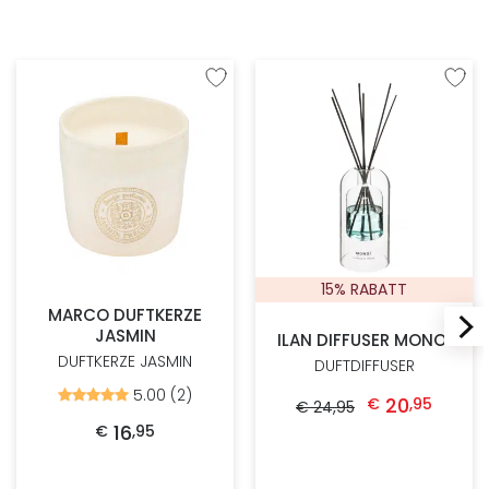
Zur Wunschliste hinzufügen
Zur W
15% RABATT
MARCO DUFTKERZE
JASMIN
ILAN DIFFUSER MONOI
DUFTKERZE JASMIN
DUFTDIFFUSER
Ursprünglicher Preis war: € 24,95
Aktueller Preis ist:
5.00 (2)
Bewertet
20
€
,
95
€
24
,
95
mit
5.00
16
€
,
95
von
5