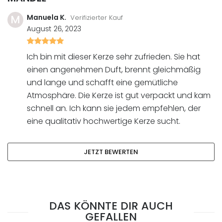
M
Manuela K.
Verifizierter Kauf
August 26, 2023
Bewertet
mit
Ich bin mit dieser Kerze sehr zufrieden. Sie hat
5
von
einen angenehmen Duft, brennt gleichmäßig
5
und lange und schafft eine gemütliche
Atmosphäre. Die Kerze ist gut verpackt und kam
schnell an. Ich kann sie jedem empfehlen, der
eine qualitativ hochwertige Kerze sucht.
JETZT BEWERTEN
DAS KÖNNTE DIR AUCH
GEFALLEN