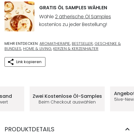
GRATIS ÖL SAMPLES WÄHLEN
Wähle
2 ätherische Öl Samples
kostenlos zu jeder Bestellung!
MEHR ENTDECKEN:
AROMATHERAPIE
,
BESTSELLER
,
GESCHENKE &
BUNDLES
,
HOME & LIVING
,
KERZEN & KERZENHALTER
Link kopieren
Deine Vorteile im 5ive-Shop
Angebot
rsand
Zwei Kostenlose
Öl-Samples
5ive-New
lwert
Beim Checkout auswählen
PRODUKTDETAILS