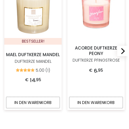
BESTSELLER!
ACORDE DUFTKERZE
PEONY
MAEL DUFTKERZE MANDEL
DUFTKERZE PFINGSTROSE
DUFTKERZE MANDEL
6
5.00 (1)
€
,
95
Bewertet
mit
5.00
14
€
,
95
von
5
IN DEN WARENKORB
IN DEN WARENKORB