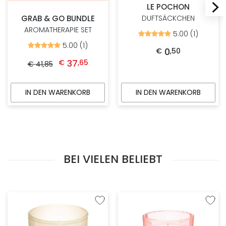
LE POCHON
GRAB & GO BUNDLE
DUFTSÄCKCHEN
AROMATHERAPIE SET
5.00 (1)
Bewertet
mit
5.00 (1)
Bewertet
5.00
0
€
,
50
mit
Ursprünglicher Preis war: € 41,85
Aktueller Preis ist: € 37,65.
von
5.00
37
€
,
65
5
€
41
,
85
von
5
IN DEN WARENKORB
IN DEN WARENKORB
BEI VIELEN BELIEBT
Zur Wunschliste hinzufügen
Zur W