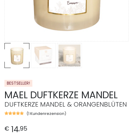
BESTSELLER!
MAEL DUFTKERZE MANDEL
DUFTKERZE MANDEL & ORANGENBLÜTEN
(
1
Kundenrezension)
Bewertet
mit
5.00
von
14
€
,
95
5,