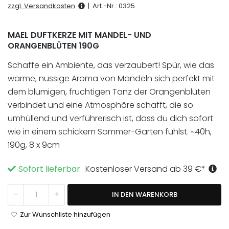
basierend
zzgl. Versandkosten
|
Art.-Nr.:
0325
auf
1
Kundenbewertung
MAEL DUFTKERZE MIT MANDEL- UND
ORANGENBLÜTEN 190G
Schaffe ein Ambiente, das verzaubert! Spür, wie das
warme, nussige Aroma von Mandeln sich perfekt mit
dem blumigen, fruchtigen Tanz der Orangenblüten
verbindet und eine Atmosphäre schafft, die so
umhüllend und verführerisch ist, dass du dich sofort
wie in einem schickem Sommer-Garten fühlst. ~40h,
190g, 8 x 9cm
Sofort lieferbar
Kostenloser Versand ab
39
€
*
Mael Duftkerze Mandel Menge
-
+
IN DEN WARENKORB
Zur Wunschliste hinzufügen