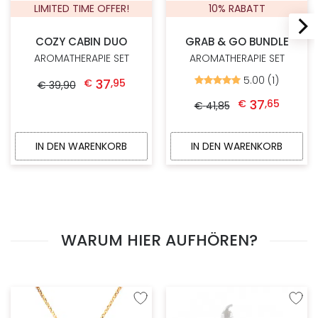
LIMITED TIME OFFER!
10% RABATT
COZY CABIN DUO
GRAB & GO BUNDLE
AROMATHERAPIE SET
AROMATHERAPIE SET
Ursprünglicher Preis war: € 39,90
Aktueller Preis ist: € 37,95.
5.00 (1)
37
Bewertet
€
,
95
€
39
,
90
mit
Ursprünglicher Preis war: € 41,85
Aktueller Preis ist: 
5.00
37
€
,
65
€
41
,
85
von
5
IN DEN WARENKORB
IN DEN WARENKORB
WARUM HIER AUFHÖREN?
Zur Wunschliste hinzufügen
Zur W