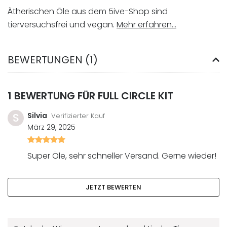
Ätherischen Öle aus dem 5ive-Shop sind
tierversuchsfrei und vegan.
Mehr erfahren…
BEWERTUNGEN (1)
1 BEWERTUNG FÜR
FULL CIRCLE KIT
S
Silvia
Verifizierter Kauf
März 29, 2025
Bewertet
mit
Super Öle, sehr schneller Versand. Gerne wieder!
5
von
5
JETZT BEWERTEN