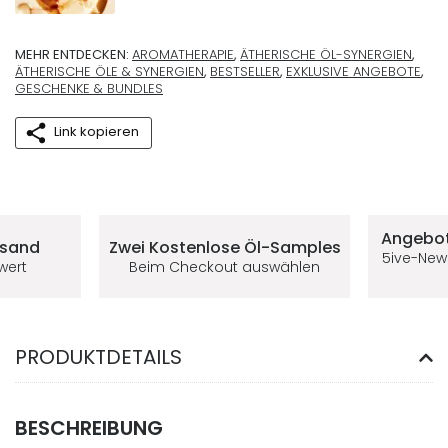
MEHR ENTDECKEN:
AROMATHERAPIE
,
ÄTHERISCHE ÖL-SYNERGIEN
,
ÄTHERISCHE ÖLE & SYNERGIEN
,
BESTSELLER
,
EXKLUSIVE ANGEBOTE
,
GESCHENKE & BUNDLES
Link kopieren
Deine Vorteile im 5ive-Shop
Angebot
rsand
Zwei Kostenlose
Öl-Samples
5ive-New
lwert
Beim Checkout auswählen
PRODUKTDETAILS
BESCHREIBUNG