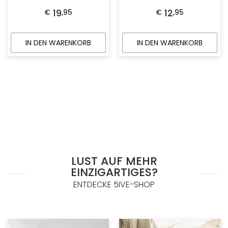
mit
mit
5.00
5.00
19
12
€
,
95
€
,
95
von
von
5
5
IN DEN WARENKORB
IN DEN WARENKORB
LUST AUF MEHR
EINZIGARTIGES?
ENTDECKE 5IVE-SHOP