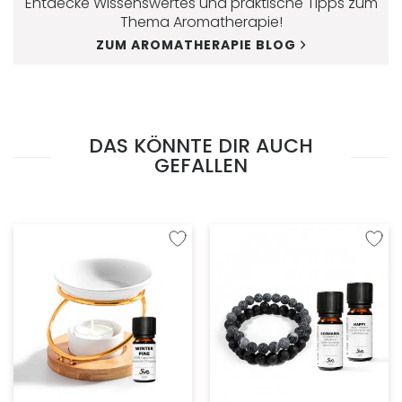
Entdecke Wissenswertes und praktische Tipps zum
Thema Aromatherapie!
ZUM AROMATHERAPIE BLOG
DAS KÖNNTE DIR AUCH
GEFALLEN
Zur Wunschliste hinzufügen
Zur W