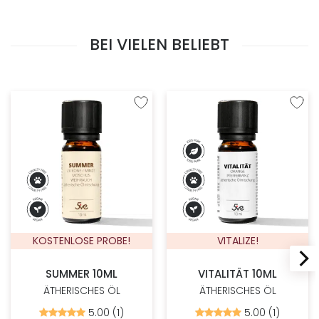
BEI VIELEN BELIEBT
Zur Wunschliste hinzufügen
Zur W
KOSTENLOSE PROBE!
VITALIZE!
SUMMER 10ML
VITALITÄT 10ML
ÄTHERISCHES ÖL
ÄTHERISCHES ÖL
5.00 (1)
5.00 (1)
Bewertet
Bewertet