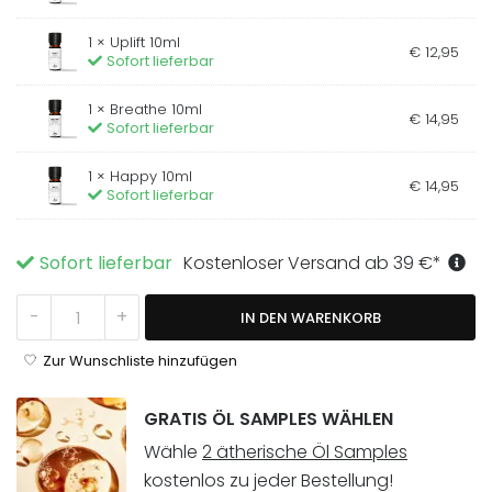
1 ×
Uplift 10ml
€
12
,
95
Sofort lieferbar
1 ×
Breathe 10ml
€
14
,
95
Sofort lieferbar
1 ×
Happy 10ml
€
14
,
95
Sofort lieferbar
Sofort lieferbar
Kostenloser Versand ab
39
€
*
Full Circle Kit Menge
-
+
IN DEN WARENKORB
Zur Wunschliste hinzufügen
GRATIS ÖL SAMPLES WÄHLEN
Wähle
2 ätherische Öl Samples
kostenlos zu jeder Bestellung!