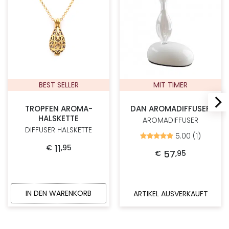
BEST SELLER
MIT TIMER
TROPFEN AROMA-
DAN AROMADIFFUSER
HALSKETTE
AROMADIFFUSER
DIFFUSER HALSKETTE
5.00 (1)
Bewertet
mit
11
€
,
95
5.00
57
€
,
95
von
5
IN DEN WARENKORB
ARTIKEL AUSVERKAUFT