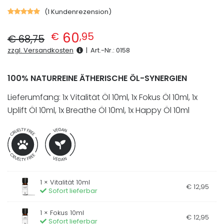
(
1
Kundenrezension)
Bewertet
mit
Ursprünglicher Preis war: € 68,75
Aktueller Preis ist: € 60,95.
5.00
von
60
€
,
95
€
68
,
75
5,
basierend
zzgl. Versandkosten
|
Art.-Nr.:
0158
auf
1
Kundenbewertung
100% NATURREINE ÄTHERISCHE ÖL-SYNERGIEN
Lieferumfang: 1x Vitalität Öl 10ml, 1x Fokus Öl 10ml, 1x
Uplift Öl 10ml, 1x Breathe Öl 10ml, 1x Happy Öl 10ml
1 ×
Vitalität 10ml
€
12
,
95
Sofort lieferbar
1 ×
Fokus 10ml
€
12
,
95
Sofort lieferbar