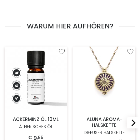
WARUM HIER AUFHÖREN?
Zur Wunschliste hinzufügen
Zur W
ACKERMINZ ÖL 10ML
ALUNA AROMA-
HALSKETTE
ÄTHERISCHES ÖL
DIFFUSER HALSKETTE
9
€
,
95