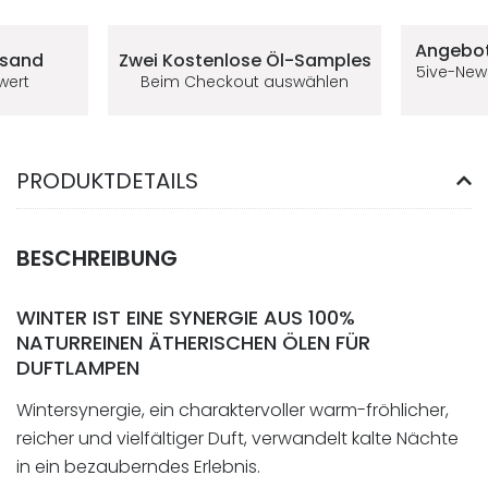
Deine Vorteile im 5ive-Shop
Angebot
rsand
Zwei Kostenlose
Öl-Samples
5ive-New
lwert
Beim Checkout auswählen
PRODUKTDETAILS
BESCHREIBUNG
WINTER IST EINE SYNERGIE AUS 100%
NATURREINEN ÄTHERISCHEN ÖLEN FÜR
DUFTLAMPEN
Wintersynergie, ein charaktervoller warm-fröhlicher,
reicher und vielfältiger Duft, verwandelt kalte Nächte
in ein bezauberndes Erlebnis.