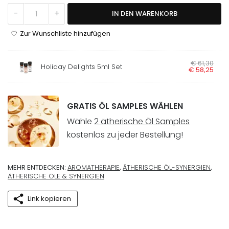
Winter 5ml Menge
-
+
IN DEN WARENKORB
Zur Wunschliste hinzufügen
Ursprünglicher Preis w
€
61
,
30
Aktueller Preis i
Holiday Delights 5ml Set
€
58
,
25
GRATIS ÖL SAMPLES WÄHLEN
Wähle
2 ätherische Öl Samples
kostenlos zu jeder Bestellung!
MEHR ENTDECKEN:
AROMATHERAPIE
,
ÄTHERISCHE ÖL-SYNERGIEN
,
ÄTHERISCHE ÖLE & SYNERGIEN
Link kopieren