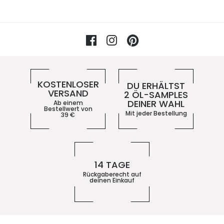
Facebook
Instagram
Pinterest
Vorteile im 5ive-Shop
KOSTENLOSER
DU ERHÄLTST
VERSAND
2 ÖL-SAMPLES
DEINER WAHL
Ab einem
Bestellwert von
Mit jeder Bestellung
39
€
14 TAGE
Rückgaberecht auf
deinen Einkauf