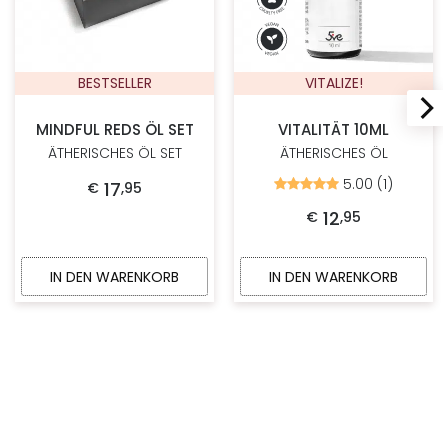
BESTSELLER
VITALIZE!
MINDFUL REDS ÖL SET
VITALITÄT 10ML
ÄTHERISCHES ÖL SET
ÄTHERISCHES ÖL
5.00 (1)
17
Bewertet
€
,
95
mit
5.00
12
€
,
95
von
5
IN DEN WARENKORB
IN DEN WARENKORB