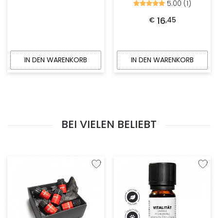
5.00 (1)
Bewertet
mit
5.00
16
€
,
45
von
5
IN DEN WARENKORB
IN DEN WARENKORB
BEI VIELEN BELIEBT
Zur Wunschliste hinzufügen
Zur W