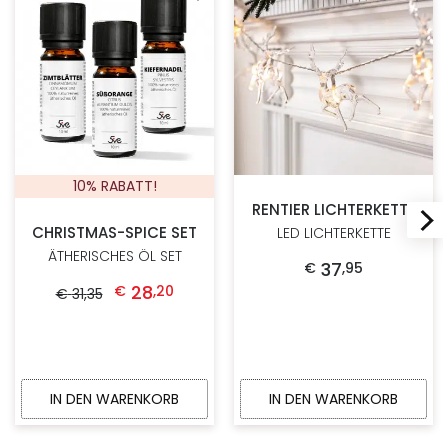
Zur Wunschliste hinzufügen
Zur W
10% RABATT!
RENTIER LICHTERKETTE
CHRISTMAS-SPICE SET
LED LICHTERKETTE
ÄTHERISCHES ÖL SET
37
€
,
95
Ursprünglicher Preis war: € 31,35
Aktueller Preis ist: € 28,20.
28
€
,
20
€
31
,
35
IN DEN WARENKORB
IN DEN WARENKORB