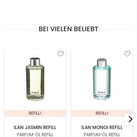
BEI VIELEN BELIEBT
Zur Wunschliste hinzufügen
Zur W
REFILL!
REFILL!
ILAN JASMIN REFILL
ILAN MONOI REFILL
PARFUM-ÖL REFILL
PARFUM-ÖL REFILL