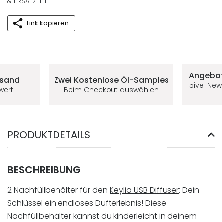
& ERSATZTEILE
Link kopieren
Deine Vorteile im 5ive-Shop
Angebot
rsand
Zwei Kostenlose
Öl-Samples
5ive-New
lwert
Beim Checkout auswählen
PRODUKTDETAILS
BESCHREIBUNG
2 Nachfüllbehälter für den
Keylia USB Diffuser
: Dein
Schlüssel ein endloses Dufterlebnis! Diese
Nachfüllbehälter kannst du kinderleicht in deinem