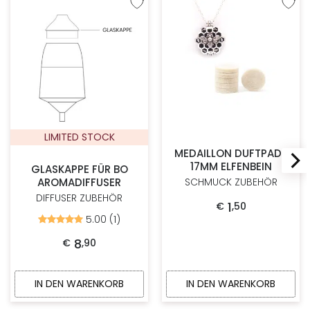
Zur Wunschliste hinzufügen
Zur W
LIMITED STOCK
MEDAILLON DUFTPADS
17MM ELFENBEIN
GLASKAPPE FÜR BO
AROMADIFFUSER
SCHMUCK ZUBEHÖR
DIFFUSER ZUBEHÖR
1
€
,
50
5.00 (1)
Bewertet
mit
5.00
8
€
,
90
von
5
IN DEN WARENKORB
IN DEN WARENKORB