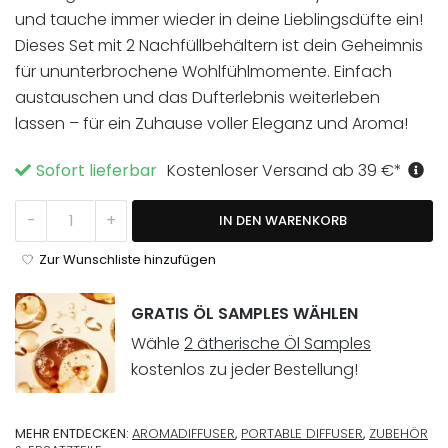
und tauche immer wieder in deine Lieblingsdüfte ein!
Dieses Set mit 2 Nachfüllbehältern ist dein Geheimnis
für ununterbrochene Wohlfühlmomente. Einfach
austauschen und das Dufterlebnis weiterleben
lassen – für ein Zuhause voller Eleganz und Aroma!
Sofort lieferbar
Kostenloser Versand ab
39
€
*
Nachfüllbehälter für Keylia 2er Set Menge
-
+
IN DEN WARENKORB
Zur Wunschliste hinzufügen
GRATIS ÖL SAMPLES WÄHLEN
Wähle
2 ätherische Öl Samples
kostenlos zu jeder Bestellung!
MEHR ENTDECKEN:
AROMADIFFUSER
,
PORTABLE DIFFUSER
,
ZUBEHÖR