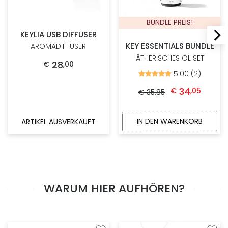
BUNDLE PREIS!
KEYLIA USB DIFFUSER
KEY ESSENTIALS BUNDLE
AROMADIFFUSER
ÄTHERISCHES ÖL SET
28
€
,
00
5.00 (2)
Bewertet
mit
Ursprünglicher Preis war: € 35,85
Aktueller Preis ist: 
5.00
34
€
,
05
€
35
,
85
von
5
IN DEN WARENKORB
ARTIKEL AUSVERKAUFT
WARUM HIER AUFHÖREN?