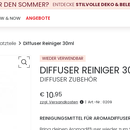
ÜR DEN SOMMER?
ENTDECKE
STILVOLLE DEKO & BE
EW & NOW
ANGEBOTE
atzteile
Diffuser Reiniger 30ml
WIEDER VERWENDBAR
DIFFUSER REINIGER 
DIFFUSER ZUBEHÖR
10
€
,
95
zzgl. Versandkosten
|
Art.-Nr.:
0209
REINIGUNGSMITTEL FÜR AROMADIFFUSE
Bring deinen Aromadiffuser wieder zum St