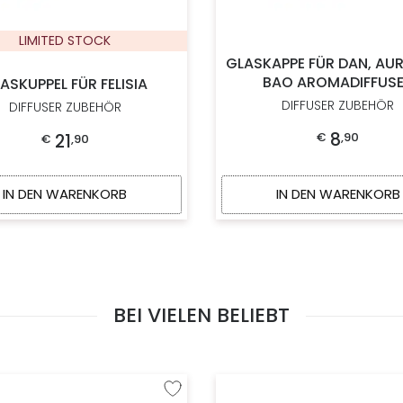
LIMITED STOCK
GLASKAPPE FÜR DAN, AU
BAO AROMADIFFUS
ASKUPPEL FÜR FELISIA
DIFFUSER ZUBEHÖR
DIFFUSER ZUBEHÖR
8
€
,
90
21
€
,
90
IN DEN WARENKORB
IN DEN WARENKORB
BEI VIELEN BELIEBT
fügen
Zur Wunschliste hinzufügen