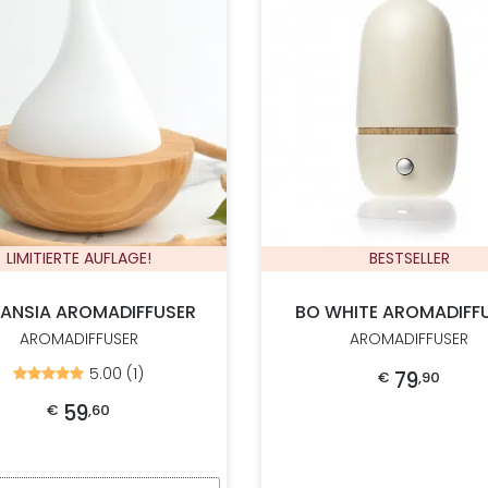
LIMITIERTE AUFLAGE!
BESTSELLER
GANSIA AROMADIFFUSER
BO WHITE AROMADIFF
AROMADIFFUSER
AROMADIFFUSER
5.00 (1)
Bewertet
79
€
,
90
mit
5.00
59
€
,
60
von
5