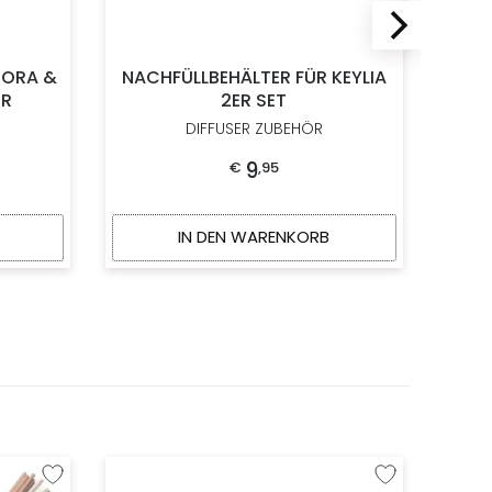
RORA &
NACHFÜLLBEHÄLTER FÜR KEYLIA
ER
2ER SET
ILA
DIFFUSER ZUBEHÖR
9
€
,
95
IN DEN WARENKORB
Zur Wunschliste hinzufügen
Zur Wunschliste hi