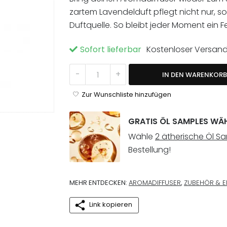
zartem Lavendelduft pflegt nicht nur, 
Duftquelle. So bleibt jeder Moment ein Fe
Sofort lieferbar
Kostenloser Versan
Diffuser Reiniger 30ml Menge
-
+
IN DEN WARENKORB
Zur Wunschliste hinzufügen
GRATIS ÖL SAMPLES WÄ
Wähle
2 ätherische Öl S
Bestellung!
MEHR ENTDECKEN:
AROMADIFFUSER
,
ZUBEHÖR & E
Link kopieren