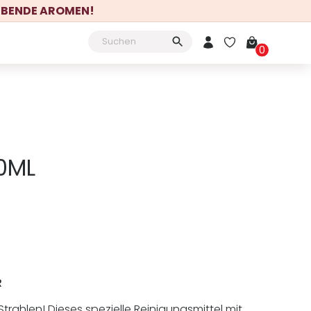
LEBENDE AROMEN!
Mein Konto
0
30ML
R
rahlen! Dieses spezielle Reinigungsmittel mit