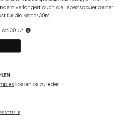
sondern verlängert auch die Lebensdauer deiner
st für die Sinne! 30ml
d ab
39
€
*
HLEN
amples
kostenlos zu jeder
RSATZTEILE