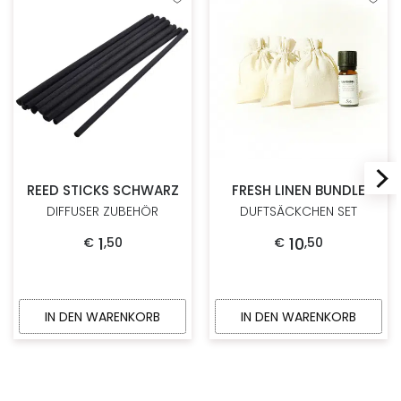
Zur Wunschliste hinzufügen
Zur W
REED STICKS SCHWARZ
FRESH LINEN BUNDLE
DIFFUSER ZUBEHÖR
DUFTSÄCKCHEN SET
1
10
€
,
50
€
,
50
IN DEN WARENKORB
IN DEN WARENKORB