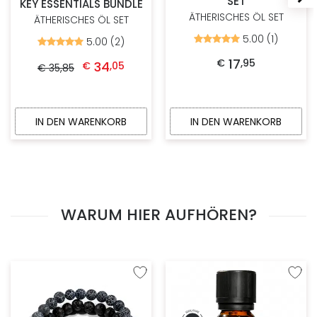
SET
KEY ESSENTIALS BUNDLE
ÄTHERISCHES ÖL SET
ÄTHERISCHES ÖL SET
5.00 (1)
Bewertet
5.00 (2)
Bewertet
mit
mit
Ursprünglicher Preis war: € 35,85
Aktueller Preis ist: € 34,05.
5.00
17
€
,
95
5.00
34
€
,
05
€
35
,
85
von
von
5
5
IN DEN WARENKORB
IN DEN WARENKORB
WARUM HIER AUFHÖREN?
Zur Wunschliste hinzufügen
Zur W