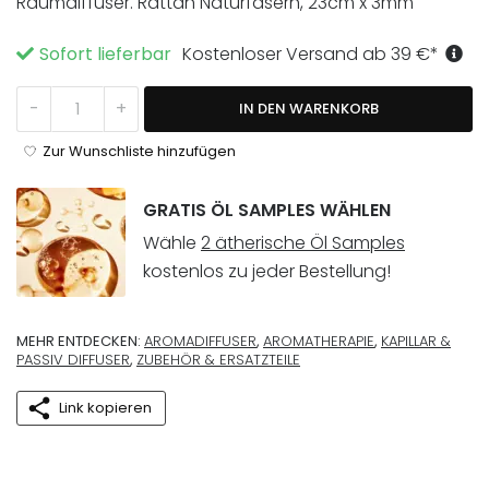
Raumdiffuser. Rattan Naturfasern, 23cm x 3mm
Sofort lieferbar
Kostenloser Versand ab
39
€
*
Reed Sticks Natur Menge
-
+
IN DEN WARENKORB
Zur Wunschliste hinzufügen
GRATIS ÖL SAMPLES WÄHLEN
Wähle
2 ätherische Öl Samples
kostenlos zu jeder Bestellung!
MEHR ENTDECKEN:
AROMADIFFUSER
,
AROMATHERAPIE
,
KAPILLAR &
PASSIV DIFFUSER
,
ZUBEHÖR & ERSATZTEILE
Link kopieren