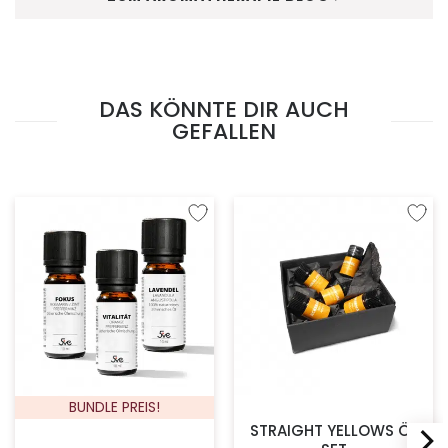
DAS KÖNNTE DIR AUCH
GEFALLEN
Zur Wunschliste hinzufügen
Zur W
BUNDLE PREIS!
STRAIGHT YELLOWS ÖL