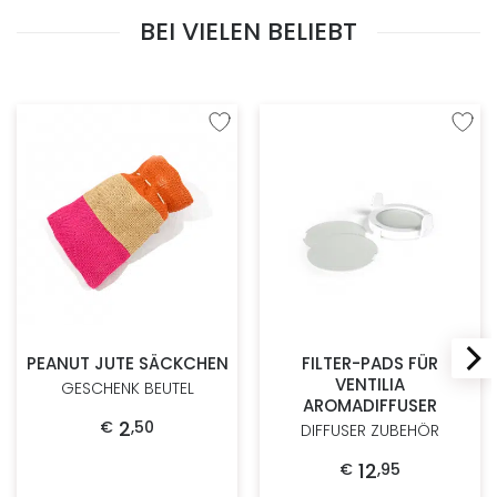
BEI VIELEN BELIEBT
Zur Wunschliste hinzufügen
Zur W
PEANUT JUTE SÄCKCHEN
FILTER-PADS FÜR
VENTILIA
GESCHENK BEUTEL
AROMADIFFUSER
2
€
,
50
DIFFUSER ZUBEHÖR
12
€
,
95