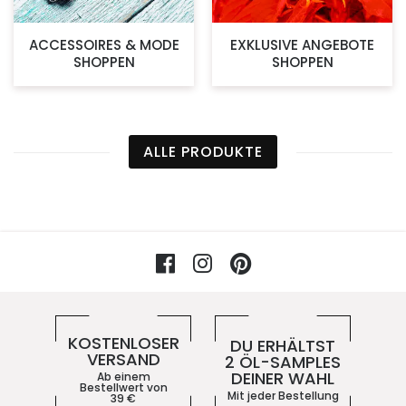
ACCESSOIRES & MODE
EXKLUSIVE ANGEBOTE
SHOPPEN
SHOPPEN
ALLE PRODUKTE
Facebook
Instagram
Pinterest
Vorteile im 5ive-Shop
KOSTENLOSER
DU ERHÄLTST
VERSAND
2 ÖL-SAMPLES
DEINER WAHL
Ab einem
Bestellwert von
Mit jeder Bestellung
39
€