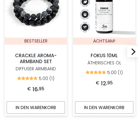
BESTSELLER
ACHTSAM!
CRACKLE AROMA-
FOKUS 10ML
ARMBAND SET
ÄTHERISCHES ÖL
DIFFUSER ARMBAND
5.00 (1)
Bewertet
mit
5.00 (1)
Bewertet
5.00
12
€
,
95
mit
von
5.00
16
€
,
95
5
von
5
IN DEN WARENKORB
IN DEN WARENKORB