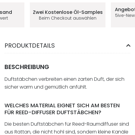
Deine Vorteile im 5ive-Shop
Angebot
rsand
Zwei Kostenlose
Öl-Samples
5ive-New
lwert
Beim Checkout auswählen
PRODUKTDETAILS
BESCHREIBUNG
Duftstäbchen verbreiten einen zarten Duft, der sich
sicher warm und gemütlich anfühlt.
WELCHES MATERIAL EIGNET SICH AM BESTEN
FÜR REED-DIFFUSER DUFTSTÄBCHEN?
Die besten Duftstäbchen für Reed-Raumdiffuser sind
aus Rattan, die nicht hohl sind, sondern kleine Kanäle