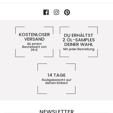
Facebook
Instagram
Pinterest
Vorteile im 5ive-Shop
KOSTENLOSER
DU ERHÄLTST
VERSAND
2 ÖL-SAMPLES
DEINER WAHL
Ab einem
Bestellwert von
Mit jeder Bestellung
39
€
14 TAGE
Rückgaberecht auf
deinen Einkauf
NEWSLETTER