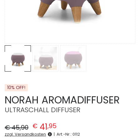
10% OFF!
NORAH AROMADIFFUSER
ULTRASCHALL DIFFUSER
Ursprünglicher Preis war: € 45,90
Aktueller Preis ist: € 41,95.
41
€
,
95
€
45
,
90
zzgl. Versandkosten
|
Art.-Nr.:
0112