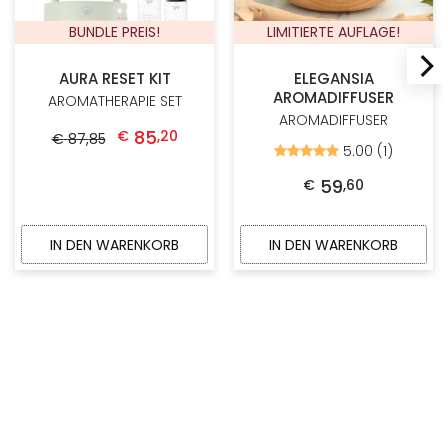
BUNDLE PREIS!
LIMITIERTE AUFLAGE!
AURA RESET KIT
ELEGANSIA
AROMADIFFUSER
AROMATHERAPIE SET
AROMADIFFUSER
Ursprünglicher Preis war: € 87,85
Aktueller Preis ist: € 85,20.
85
€
,
20
€
87
,
85
5.00 (1)
Bewertet
mit
5.00
59
€
,
60
von
5
IN DEN WARENKORB
IN DEN WARENKORB