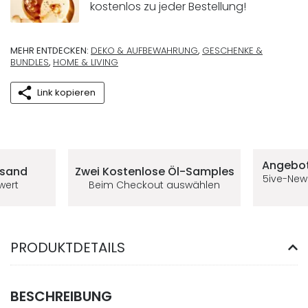
kostenlos zu jeder Bestellung!
MEHR ENTDECKEN:
DEKO & AUFBEWAHRUNG
,
GESCHENKE &
BUNDLES
,
HOME & LIVING
Link kopieren
Deine Vorteile im 5ive-Shop
Angebot
rsand
Zwei Kostenlose
Öl-Samples
5ive-New
lwert
Beim Checkout auswählen
PRODUKTDETAILS
BESCHREIBUNG