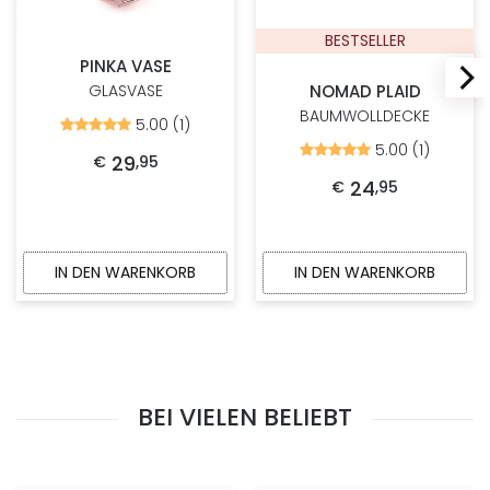
BESTSELLER
PINKA VASE
NOMAD PLAID
GLASVASE
BAUMWOLLDECKE
5.00 (1)
Bewertet
mit
5.00 (1)
Bewertet
5.00
29
€
,
95
mit
von
5.00
24
€
,
95
5
von
5
IN DEN WARENKORB
IN DEN WARENKORB
BEI VIELEN BELIEBT