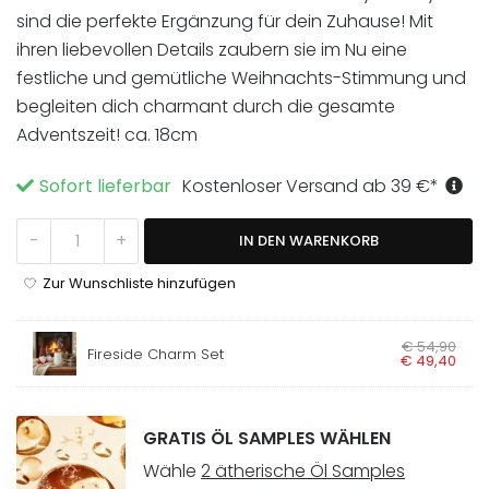
sind die perfekte Ergänzung für dein Zuhause! Mit
ihren liebevollen Details zaubern sie im Nu eine
festliche und gemütliche Weihnachts-Stimmung und
begleiten dich charmant durch die gesamte
Adventszeit! ca. 18cm
Sofort lieferbar
Kostenloser Versand ab
39
€
*
Harry & Barry Wichtel Set Menge
-
+
IN DEN WARENKORB
Zur Wunschliste hinzufügen
Ursprünglicher Preis
€
54
,
90
Aktueller Preis i
Fireside Charm Set
€
49
,
40
GRATIS ÖL SAMPLES WÄHLEN
Wähle
2 ätherische Öl Samples