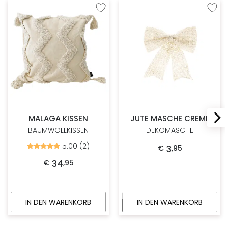
Zur Wunschliste hinzufügen
Zur W
MALAGA KISSEN
JUTE MASCHE CREME
BAUMWOLLKISSEN
DEKOMASCHE
5.00 (2)
Bewertet
3
€
,
95
mit
5.00
34
€
,
95
von
5
IN DEN WARENKORB
IN DEN WARENKORB