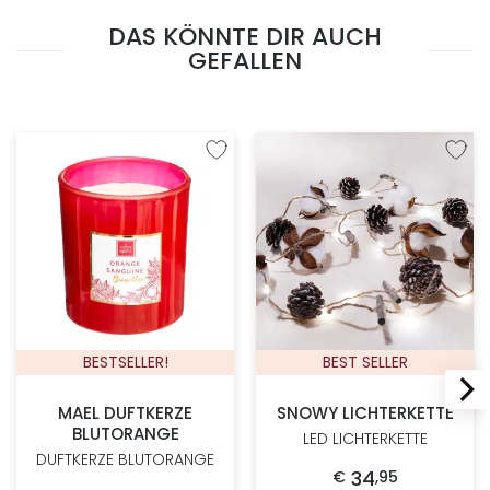
DAS KÖNNTE DIR AUCH
GEFALLEN
Zur Wunschliste hinzufügen
Zur W
BESTSELLER!
BEST SELLER
MAEL DUFTKERZE
SNOWY LICHTERKETTE
BLUTORANGE
LED LICHTERKETTE
DUFTKERZE BLUTORANGE
34
€
,
95