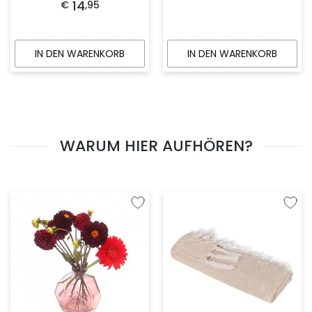
14
€
,
95
IN DEN WARENKORB
IN DEN WARENKORB
WARUM HIER AUFHÖREN?
Zur Wunschliste hinzufügen
Zur W