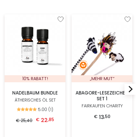
Zur Wunschliste hinzufügen
Zur W
10% RABATT!
„MEHR MUT“
NADELBAUM BUNDLE
ABAGORE-LESEZEICHEN
SET 1
ÄTHERISCHES ÖL SET
FAIRKAUFEN CHARITY
5.00 (1)
Bewertet
mit
Ursprünglicher Preis war: € 25,40
Aktueller Preis ist: € 22,85.
13
€
,
50
5.00
22
€
,
85
€
25
,
40
von
5