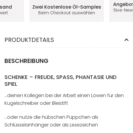
Angebot
rsand
Zwei Kostenlose
Öl-Samples
5ive-New
lwert
Beim Checkout auswählen
PRODUKTDETAILS
BESCHREIBUNG
SCHENKE – FREUDE, SPASS, PHANTASIE UND S
PIEL
…deinen Kollegen bei der Arbeit einen Löwen für den
Kugelschreiber oder Bleistift
…oder nutze die hübschen Püppchen als
Schlüsselanhänger oder als Lesezeichen