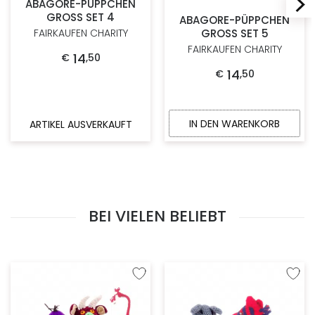
ABAGORE-PÜPPCHEN
GROSS SET 4
ABAGORE-PÜPPCHEN
GROSS SET 5
FAIRKAUFEN CHARITY
FAIRKAUFEN CHARITY
14
€
,
50
14
€
,
50
IN DEN WARENKORB
ARTIKEL AUSVERKAUFT
BEI VIELEN BELIEBT
Zur Wunschliste hinzufügen
Zur W