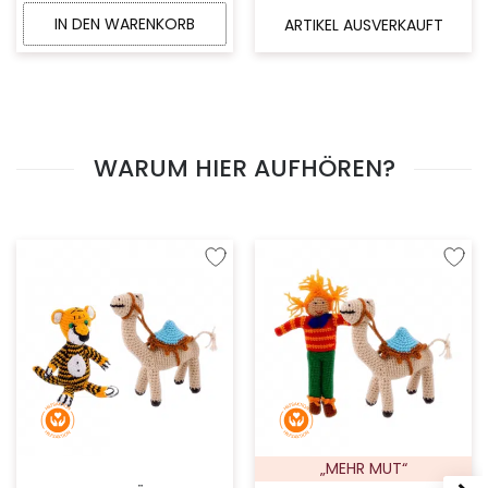
IN DEN WARENKORB
ARTIKEL AUSVERKAUFT
WARUM HIER AUFHÖREN?
Zur Wunschliste hinzufügen
Zur W
„MEHR MUT“