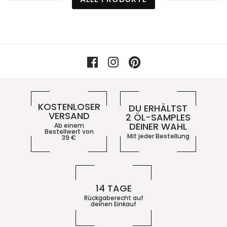
Facebook
Instagram
Pinterest
Vorteile im 5ive-Shop
KOSTENLOSER
DU ERHÄLTST
VERSAND
2 ÖL-SAMPLES
DEINER WAHL
Ab einem
Bestellwert von
Mit jeder Bestellung
39
€
14 TAGE
Rückgaberecht auf
deinen Einkauf