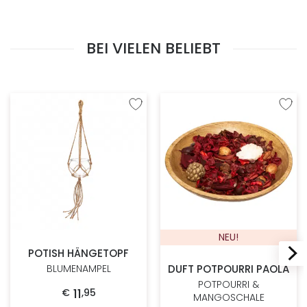
BEI VIELEN BELIEBT
Zur Wunschliste hinzufügen
Zur W
NEU!
POTISH HÄNGETOPF
DUFT POTPOURRI PAOLA
BLUMENAMPEL
POTPOURRI &
11
€
,
95
MANGOSCHALE