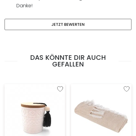
Danke!
JETZT BEWERTEN
DAS KÖNNTE DIR AUCH
GEFALLEN
Zur Wunschliste hinzufügen
Zur W