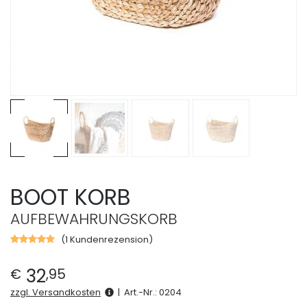
BOOT KORB
AUFBEWAHRUNGSKORB
(
1
Kundenrezension)
Bewertet
mit
5.00
von
32
€
,
95
5,
basierend
zzgl. Versandkosten
|
Art.-Nr.:
0204
auf
1