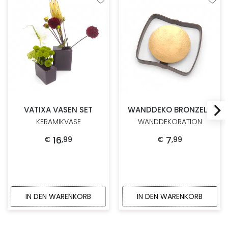
Zur Wunschliste hinzufügen
Zur W
VATIXA VASEN SET
WANDDEKO BRONZELY
KERAMIKVASE
WANDDEKORATION
16
7
€
,
99
€
,
99
IN DEN WARENKORB
IN DEN WARENKORB