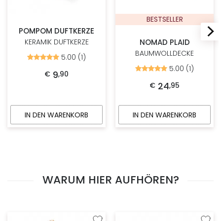
BESTSELLER
POMPOM DUFTKERZE
NOMAD PLAID
KERAMIK DUFTKERZE
BAUMWOLLDECKE
5.00 (1)
Bewertet
mit
5.00 (1)
Bewertet
5.00
9
€
,
90
mit
von
5.00
24
€
,
95
5
von
5
IN DEN WARENKORB
IN DEN WARENKORB
WARUM HIER AUFHÖREN?