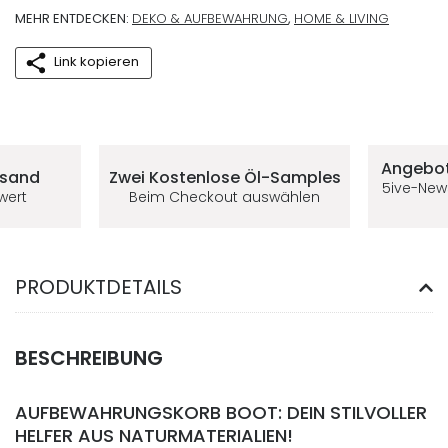
MEHR ENTDECKEN:
DEKO & AUFBEWAHRUNG
,
HOME & LIVING
Link kopieren
Deine Vorteile im 5ive-Shop
Angebot
rsand
Zwei Kostenlose
Öl-Samples
5ive-New
lwert
Beim Checkout auswählen
PRODUKTDETAILS
BESCHREIBUNG
AUFBEWAHRUNGSKORB BOOT: DEIN STILVOLLER
HELFER AUS NATURMATERIALIEN!