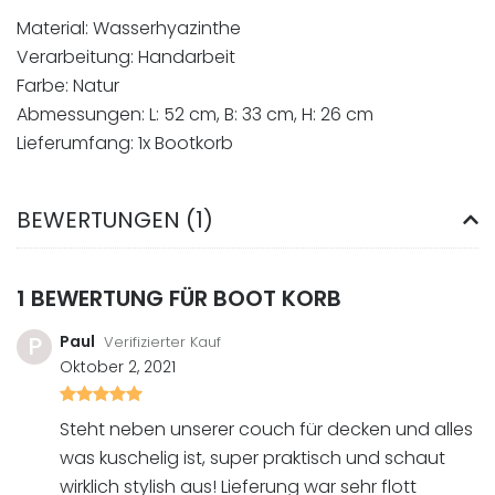
Material: Wasserhyazinthe
Verarbeitung: Handarbeit
Farbe: Natur
Abmessungen: L: 52 cm, B: 33 cm, H: 26 cm
Lieferumfang: 1x Bootkorb
BEWERTUNGEN (1)
1 BEWERTUNG FÜR
BOOT KORB
P
Paul
Verifizierter Kauf
Oktober 2, 2021
Bewertet
mit
Steht neben unserer couch für decken und alles
5
von
was kuschelig ist, super praktisch und schaut
5
wirklich stylish aus! Lieferung war sehr flott