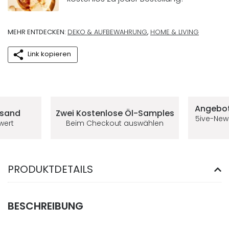
MEHR ENTDECKEN:
DEKO & AUFBEWAHRUNG
,
HOME & LIVING
Link kopieren
Deine Vorteile im 5ive-Shop
Angebot
rsand
Zwei Kostenlose
Öl-Samples
5ive-New
lwert
Beim Checkout auswählen
PRODUKTDETAILS
BESCHREIBUNG