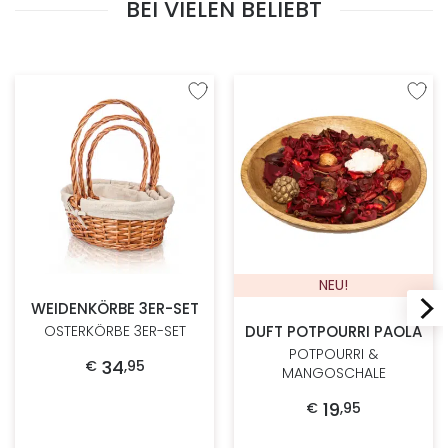
BEI VIELEN BELIEBT
Zur Wunschliste hinzufügen
Zur W
NEU!
WEIDENKÖRBE 3ER-SET
DUFT POTPOURRI PAOLA
OSTERKÖRBE 3ER-SET
POTPOURRI &
34
€
,
95
MANGOSCHALE
19
€
,
95