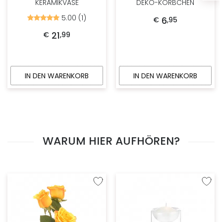
KERAMIKVASE
DEKO-KÖRBCHEN
5.00 (1)
Bewertet
6
€
,
95
mit
5.00
21
€
,
99
von
5
IN DEN WARENKORB
IN DEN WARENKORB
WARUM HIER AUFHÖREN?
Zur Wunschliste hinzufügen
Zur W