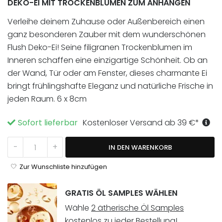
DEKO-EI MIT TROCKENBLUMEN ZUM ANHÄNGEN
Verleihe deinem Zuhause oder Außenbereich einen
ganz besonderen Zauber mit dem wunderschönen
Flush Deko-Ei! Seine filigranen Trockenblumen im
Inneren schaffen eine einzigartige Schönheit. Ob an
der Wand, Tür oder am Fenster, dieses charmante Ei
bringt frühlingshafte Eleganz und natürliche Frische in
jeden Raum. 6 x 8cm
Sofort lieferbar
Kostenloser Versand ab
39
€
*
Flush Deko-Ei Menge
-
+
IN DEN WARENKORB
Zur Wunschliste hinzufügen
GRATIS ÖL SAMPLES WÄHLEN
Wähle
2 ätherische Öl Samples
kostenlos zu jeder Bestellung!