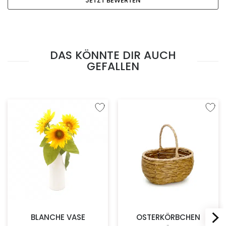
JETZT BEWERTEN
DAS KÖNNTE DIR AUCH
GEFALLEN
Zur Wunschliste hinzufügen
Zur W
BLANCHE VASE
OSTERKÖRBCHEN