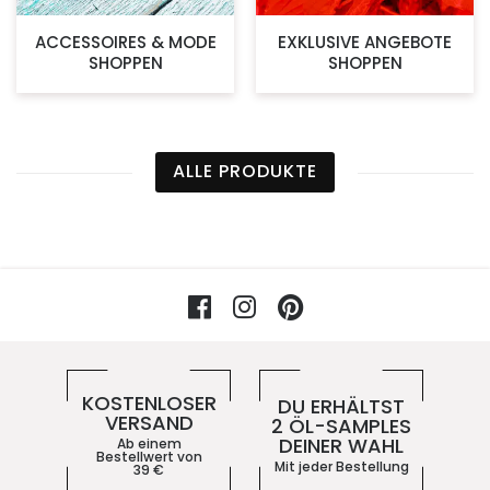
ACCESSOIRES & MODE
EXKLUSIVE ANGEBOTE
SHOPPEN
SHOPPEN
ALLE PRODUKTE
Facebook
Instagram
Pinterest
Vorteile im 5ive-Shop
KOSTENLOSER
DU ERHÄLTST
VERSAND
2 ÖL-SAMPLES
DEINER WAHL
Ab einem
Bestellwert von
Mit jeder Bestellung
39
€