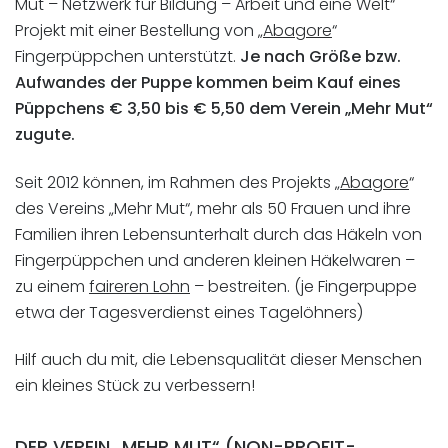
Mut – Netzwerk für Bildung – Arbeit und eine Welt“
Projekt mit einer Bestellung von „
Abagore
“
Fingerpüppchen unterstützt.
Je nach Größe bzw.
Aufwandes der Puppe kommen beim Kauf eines
Püppchens € 3,50 bis € 5,50 dem Verein „Mehr Mut“
zugute.
Seit 2012 können, im Rahmen des Projekts „
Abagore
“
des Vereins „Mehr Mut“, mehr als 50 Frauen und ihre
Familien ihren Lebensunterhalt durch das Häkeln von
Fingerpüppchen und anderen kleinen Häkelwaren –
zu einem
faireren Lohn
– bestreiten. (je Fingerpuppe
etwa der Tagesverdienst eines Tagelöhners)
Hilf auch du mit, die Lebensqualität dieser Menschen
ein kleines Stück zu verbessern!
DER VEREIN „MEHR MUT“ (NON-PROFIT-