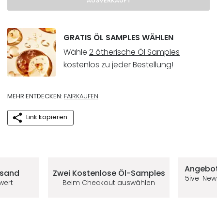
AUSVERKAUFT
GRATIS ÖL SAMPLES WÄHLEN
Wähle
2 ätherische Öl Samples
kostenlos zu jeder Bestellung!
MEHR ENTDECKEN:
FAIRKAUFEN
Link kopieren
Deine Vorteile im 5ive-Shop
Angebot
rsand
Zwei Kostenlose
Öl-Samples
5ive-New
lwert
Beim Checkout auswählen