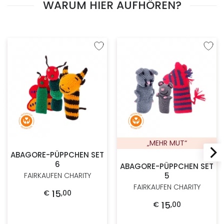
WARUM HIER AUFHÖREN?
Zur Wunschliste hinzufügen
Zur W
„MEHR MUT“
ABAGORE-PÜPPCHEN SET
6
ABAGORE-PÜPPCHEN SET
5
FAIRKAUFEN CHARITY
FAIRKAUFEN CHARITY
15
€
,
00
15
€
,
00