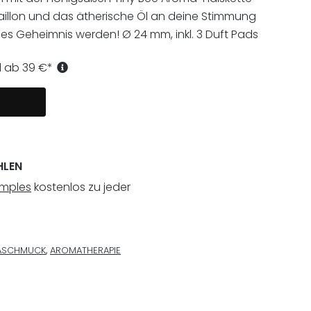
aillon und das ätherische Öl an deine Stimmung
es Geheimnis werden! Ø 24 mm, inkl. 3 Duft Pads
d ab
39
€
*
HLEN
amples
kostenlos zu jeder
ASCHMUCK
,
AROMATHERAPIE