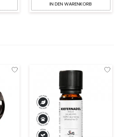
IN DEN WARENKORB
Zur Wunschliste hinzufügen
Zur Wunschliste hi