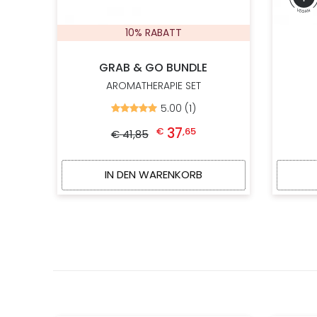
10% RABATT
GRAB & GO BUNDLE
AROMATHERAPIE SET
5.00 (1)
Bewertet
mit
Ursprünglicher Preis war: € 41,85
Aktueller Preis ist: € 37,65.
5.00
37
€
,
65
€
41
,
85
von
5
IN DEN WARENKORB