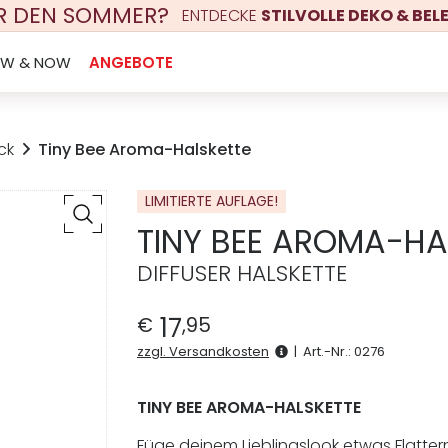
ÜR DEN SOMMER?
ENTDECKE
STILVOLLE DEKO & BE
EW & NOW
ANGEBOTE
ck
Tiny Bee Aroma-Halskette
LIMITIERTE AUFLAGE!
TINY BEE AROMA-HA
DIFFUSER HALSKETTE
17
€
,
95
zzgl. Versandkosten
|
Art.-Nr.:
0276
TINY BEE AROMA-HALSKETTE
Füge deinem Lieblingslook etwas Flatte