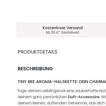
Deine Vorteile im 5ive-Shop
Kostenloser Versand
Ab
39
€
* Bestellwert
PRODUKTDETAILS
BESCHREIBUNG
TINY BEE AROMA-HALSKETTE: DEIN CHARMA
Füge deinem Lieblingslook eine zauberhafte No
deinem ganz persönlichen
Duft-Accessoire
. W
deinem kleinen, duftenden Geheimnis, das dich 