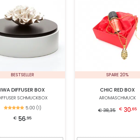
BESTSELLER
SPARE 20%
IWA DIFFUSER BOX
CHIC RED BOX
DIFFUSER SCHMUCKBOX
AROMASCHMUCK
Ursprünglicher Preis war: € 38,
Akt
5.00 (1)
Bewertet
30
€
,
65
€
38
,
35
mit
5.00
56
€
,
95
von
5