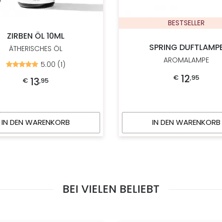
BESTSELLER
ZIRBEN ÖL 10ML
SPRING DUFTLAMP
ÄTHERISCHES ÖL
AROMALAMPE
5.00 (1)
Bewertet
mit
12
€
,
95
5.00
13
€
,
95
von
5
IN DEN WARENKORB
IN DEN WARENKORB
BEI VIELEN BELIEBT