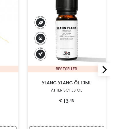
BESTSELLER
YLANG YLANG ÖL 10ML
ÄTHERISCHES ÖL
35
ueller Preis ist: € 30,65.
13
€
,
45