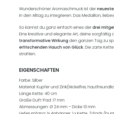
Wunderschöner Aromaschmuck ist der
neueste
in den Alltag zu integrieren. Das Medaillon, liebe
So kannst du ganz einfach eines der
drei mitge
Eine kreative und elegante Art, deine sorgfälti
transformative Wirkung
den ganzen Tag zu spü
erfrischenden Hauch von Glück
. Die zarte Ket
strahlen.
EIGENSCHAFTEN
Farbe: Silber
Material: Kupfer und Zink(Nickelfrei, hautfreundli
Länge Kette: 40 cm
Größe Duft-Pad: 17 mm
Abmessungen: Ø 24 mm – Dicke 13 mm
Lieferumfang: 1x Anhänger, 1 x Kette, 3 Pads (bu