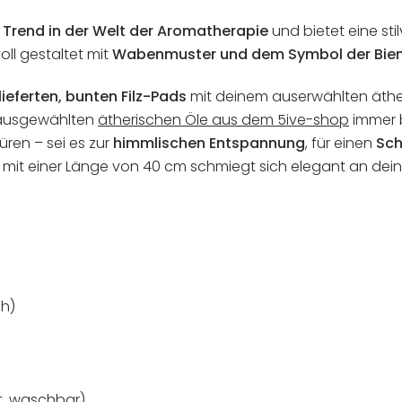
 Trend in der Welt der Aromatherapie
und bietet eine sti
voll gestaltet mit
Wabenmuster und dem Symbol der Bie
lieferten, bunten Filz-Pads
mit deinem auserwählten äther
g ausgewählten
ätherischen Öle aus dem 5ive-shop
immer b
ren – sei es zur
himmlischen Entspannung
, für einen
Sch
te mit einer Länge von 40 cm schmiegt sich elegant an dein 
ch)
nt, waschbar)