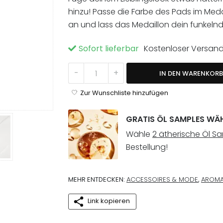
hinzu! Passe die Farbe des Pads im Med
an und lass das Medaillon dein funkelnd
Sofort lieferbar
Kostenloser Versan
Tiny Bee Aroma-Halskette Menge
-
+
IN DEN WARENKORB
Zur Wunschliste hinzufügen
GRATIS ÖL SAMPLES WÄ
Wähle
2 ätherische Öl S
Bestellung!
MEHR ENTDECKEN:
ACCESSOIRES & MODE
,
AROM
Link kopieren