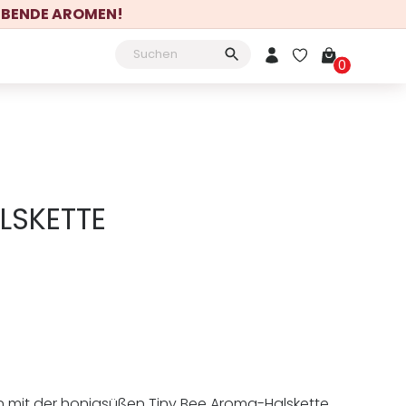
LEBENDE AROMEN!
Mein Konto
0
LSKETTE
rn mit der honigsüßen Tiny Bee Aroma-Halskette