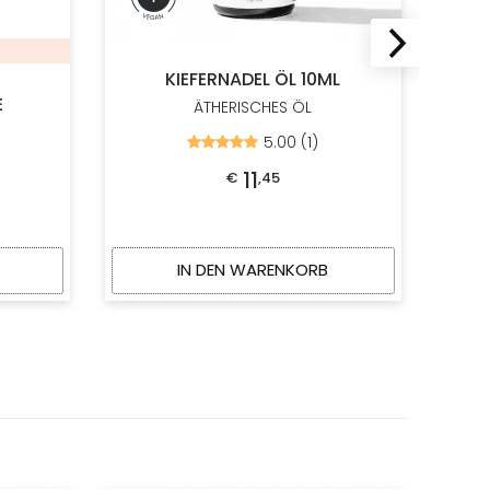
KIEFERNADEL ÖL 10ML
E
ÄTHERISCHES ÖL
5.00 (1)
Bewertet
mit
5.00
11
€
,
45
von
5
IN DEN WARENKORB